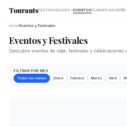
Ir al contenido principal
Tourants
DESTINOS
GUÍAS
EVENTOS
PLANIFICADOR
🗺
Inicio
/
Eventos y Festivales
Eventos y Festivales
Descubre eventos de viaje, festivales y celebraciones 
FILTRAR POR MES
Todos los meses
Enero
Febrero
Marzo
Abril
M