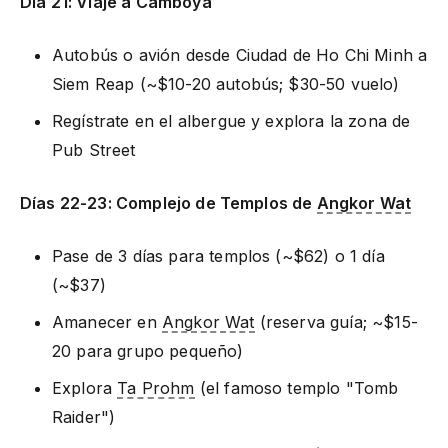
Día 21: Viaje a Camboya
Autobús o avión desde Ciudad de Ho Chi Minh a
Siem Reap (~$10-20 autobús; $30-50 vuelo)
Regístrate en el albergue y explora la zona de
Pub Street
Días 22-23: Complejo de Templos de
Angkor Wat
Pase de 3 días para templos (~$62) o 1 día
(~$37)
Amanecer en
Angkor Wat
(reserva guía; ~$15-
20 para grupo pequeño)
Explora
Ta Prohm
(el famoso templo "Tomb
Raider")