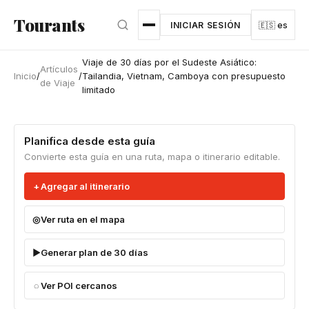
Ir al contenido principal
Tourants
INICIAR SESIÓN
🇪🇸 es
Viaje de 30 días por el Sudeste Asiático:
Artículos
Inicio
/
/
Tailandia, Vietnam, Camboya con presupuesto
de Viaje
limitado
Planifica desde esta guía
Convierte esta guía en una ruta, mapa o itinerario editable.
Agregar al itinerario
Ver ruta en el mapa
Generar plan de 30 días
Ver POI cercanos