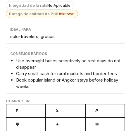
Integridad de la ruta
No Aplicable
Riesgo de calidad de POI
Unknown
IDEAL PARA
solo-travelers, groups
CONSEJOS RÁPIDOS
Use overnight buses selectively so rest days do not
disappear
Carry small cash for rural markets and border fees
Book popular island or Angkor stays before holiday
weeks
COMPARTIR:
F
𝕏
𝙋
💬
✈
✉