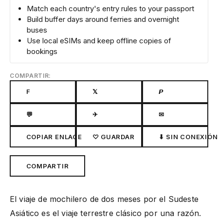
Match each country's entry rules to your passport
Build buffer days around ferries and overnight
buses
Use local eSIMs and keep offline copies of
bookings
COMPARTIR:
F
𝕏
𝙋
💬
✈
✉
COPIAR ENLACE
♡ GUARDAR
⬇ SIN CONEXIÓN
COMPARTIR
El viaje de mochilero de dos meses por el Sudeste
Asiático es el viaje terrestre clásico por una razón.