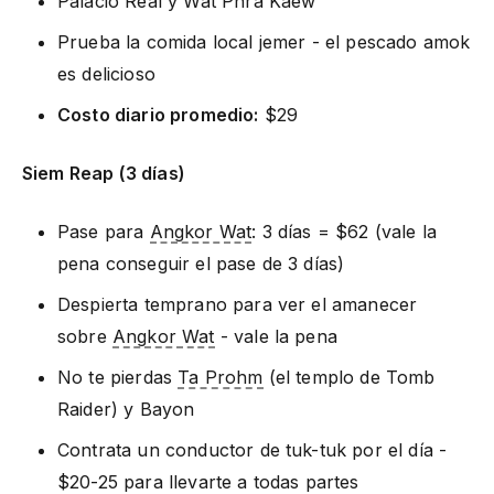
Palacio Real y Wat Phra Kaew
Prueba la comida local jemer - el pescado amok
es delicioso
Costo diario promedio:
$29
Siem Reap (3 días)
Pase para
Angkor Wat
: 3 días = $62 (vale la
pena conseguir el pase de 3 días)
Despierta temprano para ver el amanecer
sobre
Angkor Wat
- vale la pena
No te pierdas
Ta Prohm
(el templo de Tomb
Raider) y Bayon
Contrata un conductor de tuk-tuk por el día -
$20-25 para llevarte a todas partes