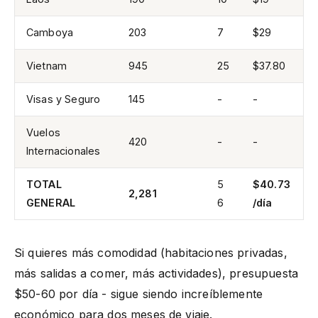
Camboya
203
7
$29
Vietnam
945
25
$37.80
Visas y Seguro
145
-
-
Vuelos
420
-
-
Internacionales
TOTAL
5
$40.73
2,281
GENERAL
6
/día
Si quieres más comodidad (habitaciones privadas,
más salidas a comer, más actividades), presupuesta
$50-60 por día - sigue siendo increíblemente
económico para dos meses de viaje.