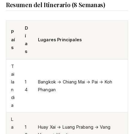
Resumen del Itinerario (8 Semanas)
D
P
í
aí
Lugares Principales
a
s
s
T
ai
la
1
Bangkok → Chiang Mai → Pai → Koh
n
4
Phangan
di
a
L
a
1
Huay Xai → Luang Prabang → Vang