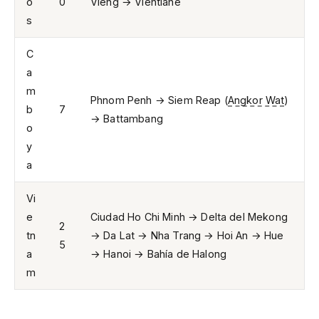
o
0
Vieng → Vientiane
s
C
a
m
Phnom Penh → Siem Reap (
Angkor Wat
)
b
7
→ Battambang
o
y
a
Vi
e
Ciudad Ho Chi Minh → Delta del Mekong
2
tn
→ Da Lat → Nha Trang → Hoi An → Hue
5
a
→ Hanoi → Bahía de Halong
m