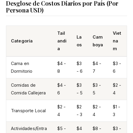
Desglose de Costos Diarios por País (Por
Persona USD)
Tail
Viet
La
Cam
Categoría
andi
na
os
boya
a
m
Cama en
$4 -
$3
$4 -
$3 -
Dormitorio
8
- 6
7
6
Comidas de
$4 -
$3
$3 -
$2 -
Comida Callejera
6
- 5
5
4
$2 -
$2
$2 -
$1 -
Transporte Local
4
- 3
4
3
Actividades/Entra
$5 -
$4
$8 -
$3 -