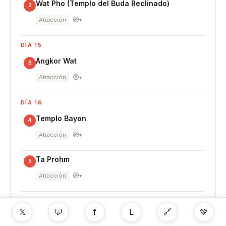
Wat Pho (Templo del Buda Reclinado)
2
🧭
Atracción
▾
DÍA 15
Angkor Wat
3
🧭
Atracción
▾
DÍA 16
Templo Bayon
4
🧭
Atracción
▾
Ta Prohm
5
🧭
Atracción
▾
DÍA 22
𝕏
💬
f
L
🔗
💚
Túneles de Cu Chi
6