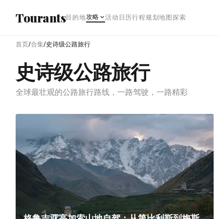
跳转到主内容
Tourants
攻略
目的地
活动日历
行程规划
地图探索
首页
/
合集
/
史诗级公路旅行
史诗级公路旅行
全球最壮观的公路旅行路线，一路驾驶，一路精彩
格鲁吉亚高加索山地自驾：从第比利斯到梅斯