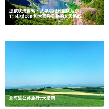
挪威峡湾自驾：从卑尔根到盖朗厄尔、
Trollstigen 和大西洋公路的 8 天路线
北海道公路旅行7天指南