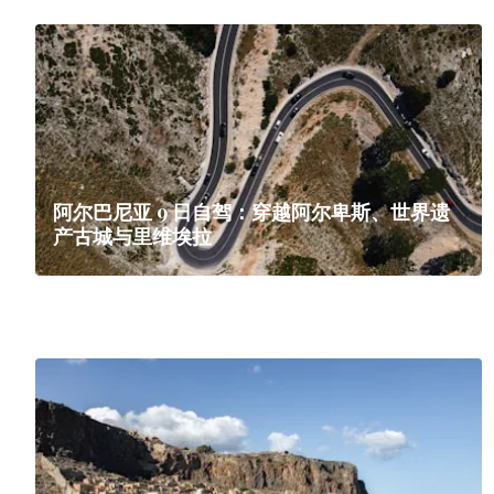
阿尔巴尼亚 9 日自驾：穿越阿尔卑斯、世界遗
产古城与里维埃拉