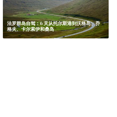
法罗群岛自驾：6 天从托尔斯港到沃格岛、乔
格夫、卡尔索伊和桑岛