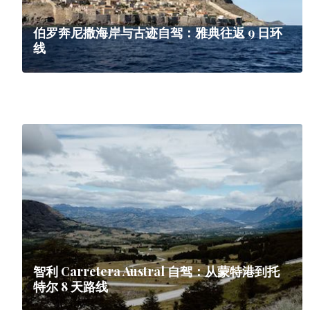
伯罗奔尼撒海岸与古迹自驾：雅典往返 9 日环
线
智利 Carretera Austral 自驾：从蒙特港到托
特尔 8 天路线