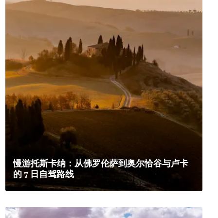
慢游托斯卡纳：从佛罗伦萨到奥尔恰谷与卢卡
的 7 日自驾路线