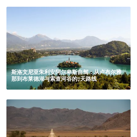
斯洛文尼亚朱利安阿尔卑斯自驾：从卢布尔雅
那到布莱德湖与索查河谷的7天路线