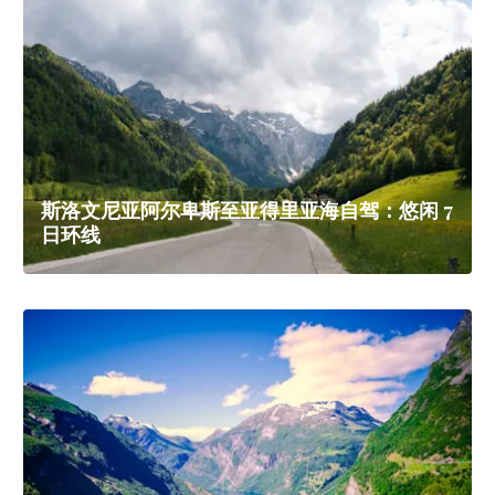
斯洛文尼亚阿尔卑斯至亚得里亚海自驾：悠闲 7
日环线