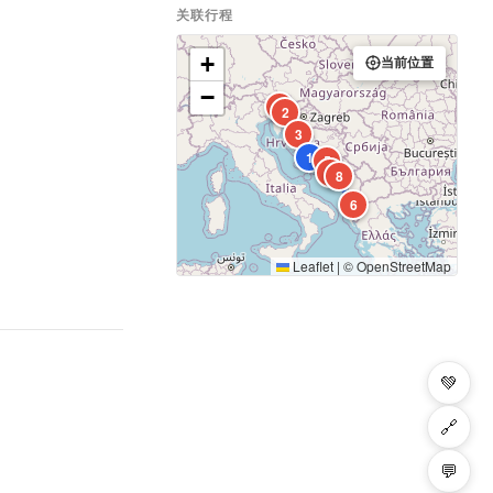
关联行程
+
当前位置
−
7
2
3
1
5
4
8
6
Leaflet
|
©
OpenStreetMap
💚
🔗
💬