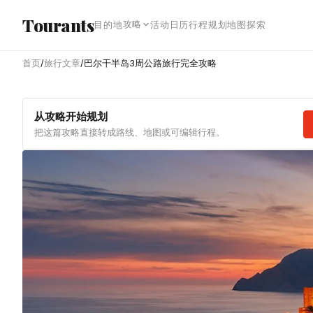
跳转到主内容
Tourants
攻略
目的地
活动日历
行程规划
地图探索
首页
/
旅行文章
/
巴尔干半岛3周公路旅行完全攻略
从攻略开始规划
把这篇攻略直接转成路线、地图或可编辑行程。