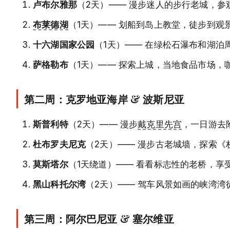
卢布尔雅那
（2天）—— 漫步迷人的步行老城，参
布莱德湖
（1天）—— 划船到岛上教堂，徒步到观
十六湖国家公园
（1天）—— 在绿松石瀑布和湖泊
萨格勒布
（1天）—— 探索上城，当地食品市场，
第二周：克罗地亚海岸 & 波斯尼亚
斯普利特
（2天）—— 漫步
戴克里先宫
，一日游去
杜布罗夫尼克
（2天）—— 漫步古老城墙，探索
莫斯塔尔
（1天绕道）—— 看看标志性的老桥，享
黑山科托尔湾
（2天）—— 驾车风景如画的峡湾
第三周：阿尔巴尼亚 & 塞尔维亚