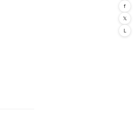
f
𝕏
L