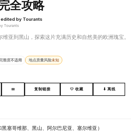
完全攻略
, edited by Tourants
by Tourants
尔维亚到黑山，探索这片充满历史和自然美的欧洲瑰宝。
完整度
不适用
地点质量风险
未知
复制链接
♡ 收藏
⬇ 离线
✉
和黑塞哥维那、黑山、阿尔巴尼亚、塞尔维亚）