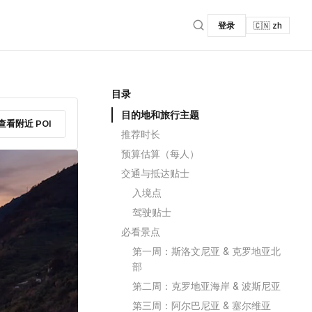
登录
🇨🇳 zh
目录
目的地和旅行主题
查看附近 POI
推荐时长
预算估算（每人）
交通与抵达贴士
入境点
驾驶贴士
必看景点
第一周：斯洛文尼亚 & 克罗地亚北
部
第二周：克罗地亚海岸 & 波斯尼亚
第三周：阿尔巴尼亚 & 塞尔维亚