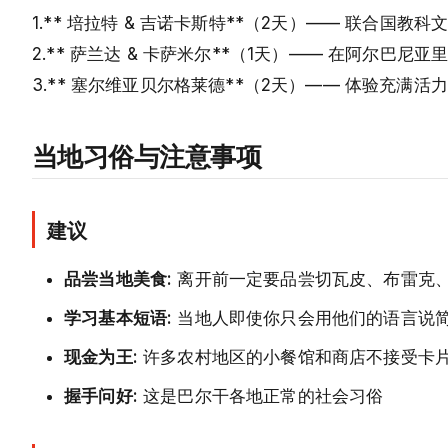
1.** 培拉特 & 吉诺卡斯特**（2天）—— 联合
2.** 萨兰达 & 卡萨米尔**（1天）—— 在阿尔巴
3.** 塞尔维亚贝尔格莱德**（2天）—— 体验充
当地习俗与注意事项
建议
品尝当地美食:
离开前一定要品尝切瓦皮、布雷克、 
学习基本短语:
当地人即使你只会用他们的语言说
现金为王:
许多农村地区的小餐馆和商店不接受卡
握手问好:
这是巴尔干各地正常的社会习俗