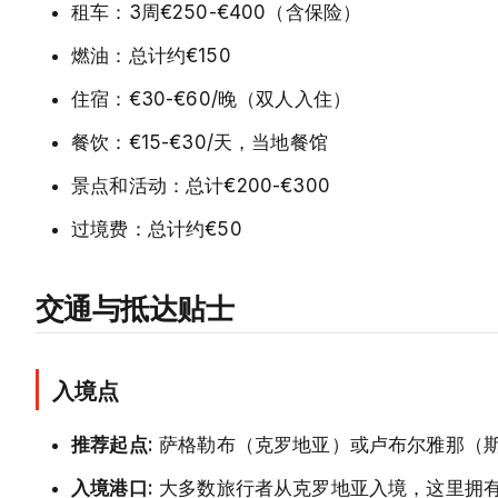
租车：3周€250-€400（含保险）
燃油：总计约€150
住宿：€30-€60/晚（双人入住）
餐饮：€15-€30/天，当地餐馆
景点和活动：总计€200-€300
过境费：总计约€50
交通与抵达贴士
入境点
推荐起点:
萨格勒布（克罗地亚）或卢布尔雅那（斯
入境港口:
大多数旅行者从克罗地亚入境，这里拥