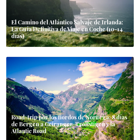
El Camino del Atlántico Salvaje de Irlanda:
La Guía Definitiva de Viaje en Coche (10-14
días)
Road-trip por los fiordos de Noruega: 8 días
de Bergen a Geiranger, Trollstigen y la
Atlantic Road