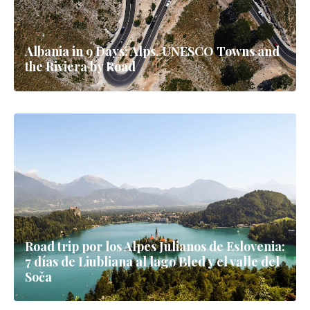
Albania in 9 Days: Alps, UNESCO Towns and
the Riviera by Road
Road trip por los Alpes Julianos de Eslovenia:
7 días de Liubliana al lago Bled y el valle del
Soča