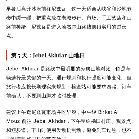
早餐后离开沙漠前往尼兹瓦。这一天适合从峡谷和沙地节
奏中缓一缓，把重点放在老城步行、市场、手工艺店和山
路前补给。尼兹瓦是进入哈杰尔山路线前很实用的过夜
点。
第 5 天：Jebel Akhdar 山地日
Jebel Akhdar 是路线中最明显的凉爽山地对比，也是车
辆选择最关键的一天。通行规则和执行强度可能变化，但
旅行者应按长期现实来规划：检查站可能要求四驱。订车
前确认，不要到山脚才临时处理。
建议上午逛尼兹瓦市场并吃早餐，中午经 Birkat Al
Mouz 前往 Jebel Akhdar，下午留给梯田村庄、观景点
和短步道。下山时使用发动机制动，避免刹车过热，也不
要跟着熟路司机的节奏硬赶。