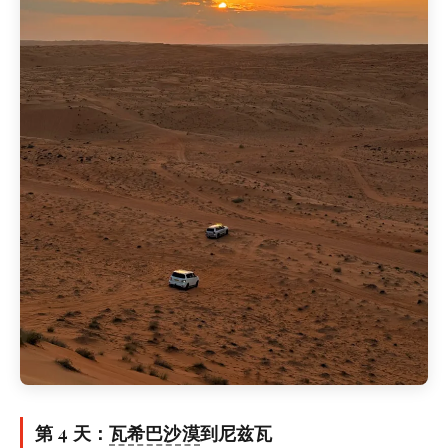
第 4 天：
瓦希巴沙漠
到尼兹瓦