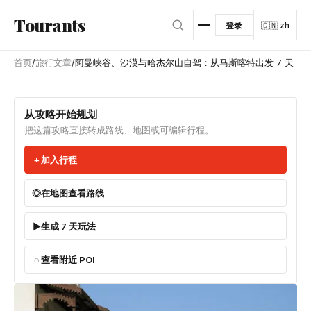
跳转到主内容
Tourants
登录
🇨🇳 zh
首页
/
旅行文章
/
阿曼峡谷、沙漠与哈杰尔山自驾：从马斯喀特出发 7 天
从攻略开始规划
把这篇攻略直接转成路线、地图或可编辑行程。
加入行程
在地图查看路线
生成 7 天玩法
查看附近 POI