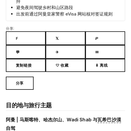
持
避免夜间驾驶乡村和山区路段
出发前通过阿曼皇家警察 eVisa 网站核对签证规则
分享:
F
𝕏
𝙋
💬
✈
✉
复制链接
♡ 收藏
⬇ 离线
分享
目的地与旅行主题
阿曼 | 马斯喀特、哈杰尔山、Wadi Shab 与
瓦希巴沙漠
自驾