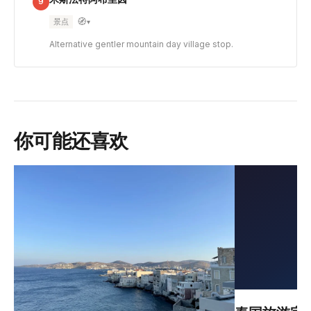
9
🧭
景点
▾
Alternative gentler mountain day village stop.
你可能还喜欢