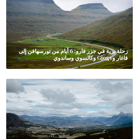
رحلة برية في جزر فارو: 6 أيام من تورسهافن إلى
فاغار وGjogv وكالسوي وساندوي