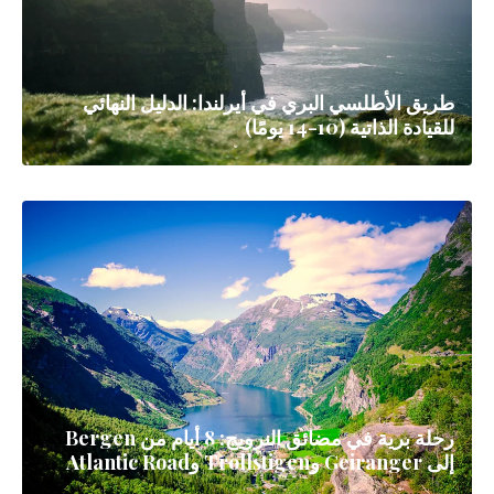
طريق الأطلسي البري في أيرلندا: الدليل النهائي
للقيادة الذاتية (10-14 يومًا)
رحلة برية في مضائق النرويج: 8 أيام من Bergen
إلى Geiranger وTrollstigen وAtlantic Road