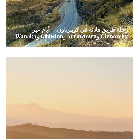
رحلة طريق هادئة في كوينزتاون: 4 أيام عبر
Glenorchy وArrowtown وGibbston وWanaka