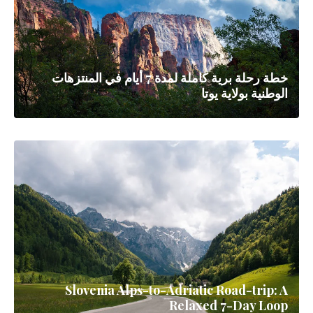
خطة رحلة برية كاملة لمدة 7 أيام في المنتزهات
الوطنية بولاية يوتا
Slovenia Alps-to-Adriatic Road-trip: A
Relaxed 7-Day Loop