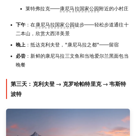
莱特弗拉克——
康尼马拉国家公园
附近的小村庄
下午
：在
康尼马拉国家公园
徒步——轻松步道通往十
二本山，欣赏大西洋美景
晚上
：抵达克利夫登，"康尼马拉之都"——留宿
必尝
：新鲜的康尼马拉三文鱼和当地爱尔兰黑面包当
晚餐
第三天：克利夫登 → 克罗哈帕特里克 → 韦斯特
波特