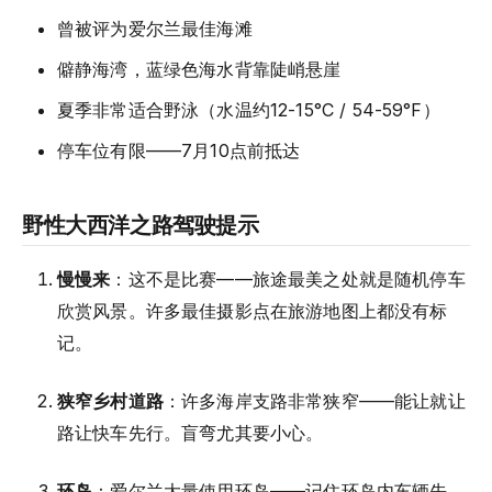
曾被评为爱尔兰最佳海滩
僻静海湾，蓝绿色海水背靠陡峭悬崖
夏季非常适合野泳（水温约12-15°C / 54-59°F）
停车位有限——7月10点前抵达
野性大西洋之路驾驶提示
慢慢来
：这不是比赛——旅途最美之处就是随机停车
欣赏风景。许多最佳摄影点在旅游地图上都没有标
记。
狭窄乡村道路
：许多海岸支路非常狭窄——能让就让
路让快车先行。盲弯尤其要小心。
环岛
：爱尔兰大量使用环岛——记住环岛内车辆先