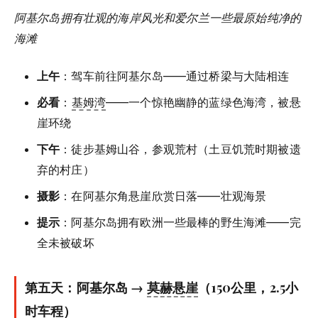
阿基尔岛拥有壮观的海岸风光和爱尔兰一些最原始纯净的
海滩
上午
：驾车前往阿基尔岛——通过桥梁与大陆相连
必看
：
基姆湾
——一个惊艳幽静的蓝绿色海湾，被悬
崖环绕
下午
：徒步基姆山谷，参观荒村（土豆饥荒时期被遗
弃的村庄）
摄影
：在阿基尔角悬崖欣赏日落——壮观海景
提示
：阿基尔岛拥有欧洲一些最棒的野生海滩——完
全未被破坏
第五天：阿基尔岛 →
莫赫悬崖
（150公里，2.5小
时车程）