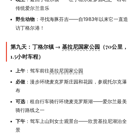
传统爱尔兰音乐
野生动物
：寻找海豚芬吉——自1983年以来它一直造
访丁格尔港！
第九天：丁格尔镇 →
基拉尼国家公园
（70公里，
1.5小时车程）
上午
：驾车前往
基拉尼国家公园
必做
：漫步环绕麦克罗斯庄园和花园，参观托尔克瀑
布
可选
：租自行车骑行环绕麦克罗斯湖——爱尔兰最美
骑行路线之一
下午
：驾车上山到女士观景台——欣赏基拉尼湖泊全
景