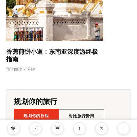
香蕉煎饼小道：东南亚深度游终极
指南
预计阅读 7 分钟
规划你的旅行
规划你的行程
对比旅行费用
💚
🔗
💬
f
𝕏
L
♡ 收藏这篇攻略