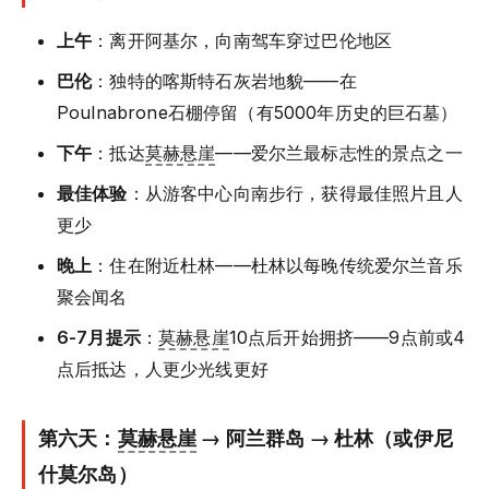
上午
：离开阿基尔，向南驾车穿过巴伦地区
巴伦
：独特的喀斯特石灰岩地貌——在
Poulnabrone石棚停留（有5000年历史的巨石墓）
下午
：抵达
莫赫悬崖
——爱尔兰最标志性的景点之一
最佳体验
：从游客中心向南步行，获得最佳照片且人
更少
晚上
：住在附近杜林——杜林以每晚传统爱尔兰音乐
聚会闻名
6-7月提示
：
莫赫悬崖
10点后开始拥挤——9点前或4
点后抵达，人更少光线更好
第六天：
莫赫悬崖
→ 阿兰群岛 → 杜林（或伊尼
什莫尔岛）