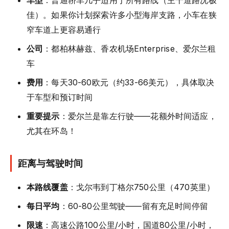
车型
：普通轿车几乎适用于所有路线（主干道路况极
佳）。如果你计划探索许多小型海岸支路，小车在狭
窄车道上更容易通行
公司
：都柏林赫兹、香农机场Enterprise、爱尔兰租
车
费用
：每天30-60欧元（约33-66美元），具体取决
于车型和预订时间
重要提示
：爱尔兰是靠左行驶——花额外时间适应，
尤其在环岛！
距离与驾驶时间
本路线覆盖
：戈尔韦到丁格尔750公里（470英里）
每日平均
：60-80公里驾驶——留有充足时间停留
限速
：高速公路100公里/小时，国道80公里/小时，