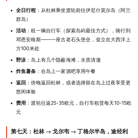
全日行程
：从杜林乘坐渡轮前往伊尼什莫尔岛（阿兰
群岛）
活动
：租一辆自行车（探索岛屿最佳方式），骑行到
邓恩安格斯——一座古老石头堡垒，耸立在大西洋上
方100米处
野泳
：岛上有几个隐蔽海滩，水质清澈
炸鱼薯条
：在岛上一家酒吧享用午餐
返回
：傍晚返回杜林，或者选择留在岛上过夜享受更
悠闲体验
费用
：渡轮往返25-35欧元，自行车租赁每天10-15欧
元
第七天：杜林 → 戈尔韦 → 丁格尔半岛，途经利