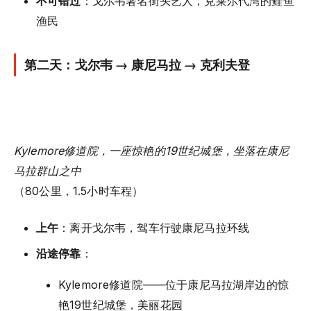
不可错过
：戈尔韦著名街头艺人，克莱尔代湾的鲑鱼
渔民
第二天：戈尔韦 → 康尼马拉 → 克利夫登
Kylemore修道院，一座惊艳的19世纪城堡，坐落在康尼
马拉群山之中
（80公里，1.5小时车程）
上午
：离开戈尔韦，驾车行驶康尼马拉环线
沿途停靠
：
Kylemore修道院——位于康尼马拉湖岸边的惊
艳19世纪城堡，美丽花园