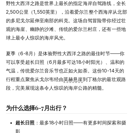
野性大西洋之路是世界上最长的指定海岸自驾路线，全长
2,500公里（1,550英里），沿着爱尔兰整个西海岸从北部
的多尼戈尔延伸至南部的科克。这场自驾冒险带你经过壮
观的海崖、幽静的沙滩、传统的爱尔兰村庄，还有一些地
球上最令人惊叹的海岸风光。
夏季（6-8月）是体验野性大西洋之路的最佳时节——你
可以享受超长日照（6月最多可达18小时阳光）、温和的
气温，传统爱尔兰音乐节也正如火如荼。这份10-14天的
行程重点聚焦从戈尔韦经由
莫赫悬崖
到丁格尔的最壮观路
段，完美展现这条令人惊叹的海岸公路的精髓。
为什么选择6-7月出行？
超长日照
：最多18小时日照——有更多时间探索和摄
影