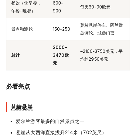
餐饮（含早餐，
600-
每天60-90欧元
午餐+晚餐）
900
莫赫悬崖
停车、阿兰群
景点和渡轮
150-250
岛渡轮、城堡门票
2000-
~2160-3750美元，平
总计
3470欧
均约2950美元
元
必看亮点
莫赫悬崖
爱尔兰游客最多的自然景点之一
悬崖从大西洋直接拔升214米（702英尺）