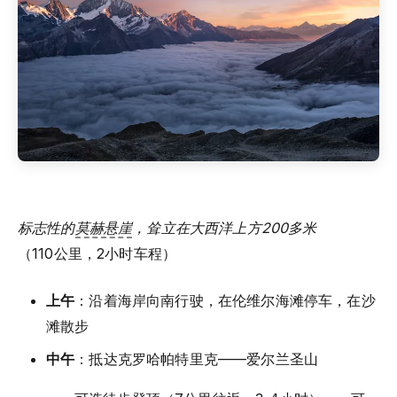
标志性的
莫赫悬崖
，耸立在大西洋上方200多米
（110公里，2小时车程）
上午
：沿着海岸向南行驶，在伦维尔海滩停车，在沙
滩散步
中午
：抵达克罗哈帕特里克——爱尔兰圣山