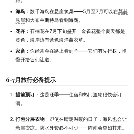
旅。
海鸟
：数千海鸟在悬崖筑巢——5月至7月可以在
莫赫
悬崖
和大布兰斯特岛看到海鹦。
花卉
：石楠花在7月下旬盛开，金雀花整个夏天都是
黄色，海岸边有紫色海洋薰衣草。
家畜
：你经常会在路上看到羊——它们有先行权，慢
慢开给它们让道。
6-7月旅行必备提示
提前预订
：这是旺季——住宿和热门渡轮很快会订
满。
打包分层衣物
：即使在晴朗温暖的日子，海风也会让
悬崖变凉。防水外套必不可少——阵雨会突如其来。