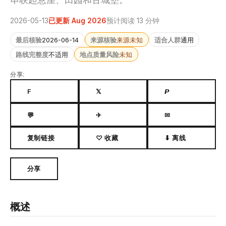
2026-05-13
已更新 Aug 2026
预计阅读 13 分钟
最后核验
2026-06-14
来源核验
来源未知
适合人群
通用
路线完整度
不适用
地点质量风险
未知
分享:
F
𝕏
𝙋
💬
✈
✉
复制链接
♡ 收藏
⬇ 离线
分享
概述