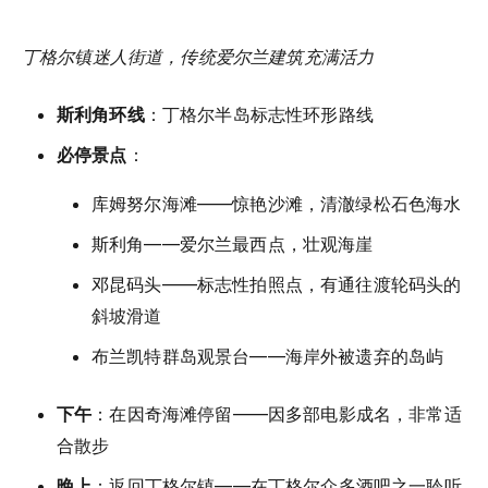
丁格尔镇迷人街道，传统爱尔兰建筑充满活力
斯利角环线
：丁格尔半岛标志性环形路线
必停景点
：
库姆努尔海滩——惊艳沙滩，清澈绿松石色海水
斯利角——爱尔兰最西点，壮观海崖
邓昆码头——标志性拍照点，有通往渡轮码头的
斜坡滑道
布兰凯特群岛观景台——海岸外被遗弃的岛屿
下午
：在因奇海滩停留——因多部电影成名，非常适
合散步
晚上
：返回丁格尔镇——在丁格尔众多酒吧之一聆听