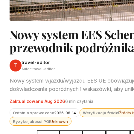
Nowy system EES Schen
przewodnik podróżnik
travel-editor
T
Autor: travel-editor
Nowy system wjazdu/wyjazdu EES UE obowiązuje 
doświadczenia podróżnych i wskazówki, aby unikn
Zaktualizowano Aug 2026
6 min czytania
Ostatnio sprawdzono
2026-06-14
Weryfikacja źródeł
Źródło 
Ryzyko jakości POI
Unknown