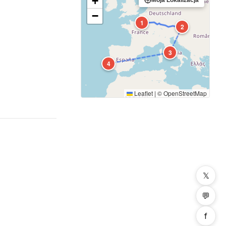
+
−
1
2
3
4
Leaflet
|
©
OpenStreetMap
𝕏
💬
f