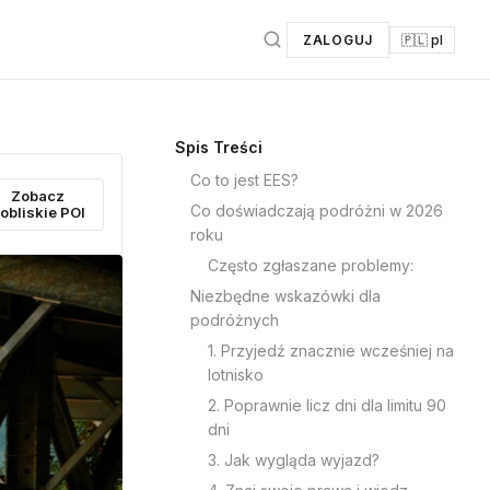
ZALOGUJ
🇵🇱 pl
Spis Treści
Co to jest EES?
Zobacz
Co doświadczają podróżni w 2026
obliskie POI
roku
Często zgłaszane problemy:
Niezbędne wskazówki dla
podróżnych
1. Przyjedź znacznie wcześniej na
lotnisko
2. Poprawnie licz dni dla limitu 90
dni
3. Jak wygląda wyjazd?