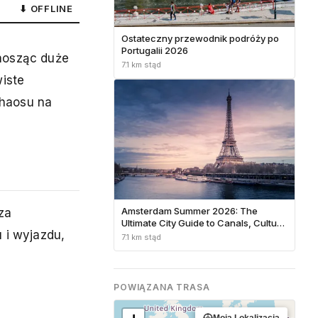
⬇ OFFLINE
Ostateczny przewodnik podróży po
Portugalii 2026
ynosząc duże
7.1 km stąd
iste
chaosu na
Amsterdam Summer 2026: The
za
Ultimate City Guide to Canals, Culture
 i wyjazdu,
& Hidden Neighborhoods
7.1 km stąd
POWIĄZANA TRASA
Moja Lokalizacja