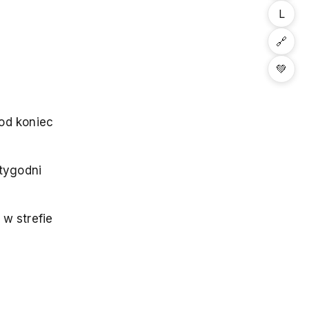
L
🔗
💚
od koniec
 tygodni
w strefie