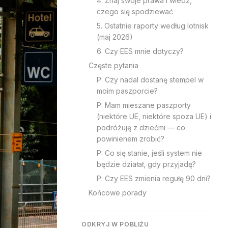
4. Znaj swoje prawa i wiedz,
czego się spodziewać
5. Ostatnie raporty według lotnisk
(maj 2026)
6. Czy EES mnie dotyczy?
Częste pytania
P: Czy nadal dostanę stempel w
moim paszporcie?
P: Mam mieszane paszporty
(niektóre UE, niektóre spoza UE) i
podróżuję z dziećmi — co
powinienem zrobić?
P: Co się stanie, jeśli system nie
będzie działał, gdy przyjadę?
P: Czy EES zmienia regułę 90 dni?
Końcowe porady
ODKRYJ W POBLIŻU