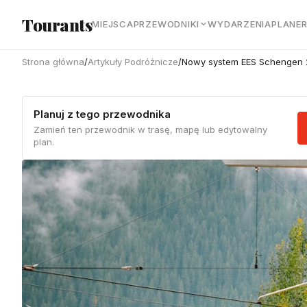
Przejdź do głównej treści
Tourants
MIEJSCA
PRZEWODNIKI
WYDARZENIA
PLANE
Strona główna
/
Artykuły Podróżnicze
/
Nowy system EES Schengen 
Planuj z tego przewodnika
Zamień ten przewodnik w trasę, mapę lub edytowalny
plan.