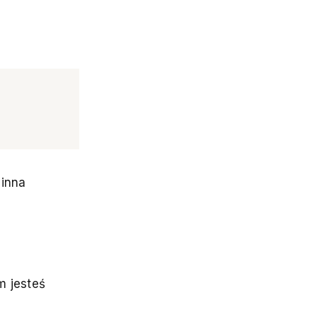
zinna
m jesteś