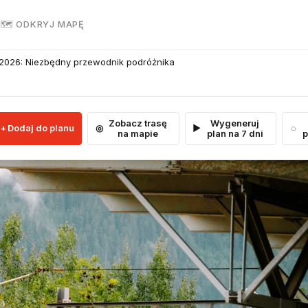
R
🗺 ODKRYJ MAPĘ
2026: Niezbędny przewodnik podróżnika
Zobacz trasę
Wygeneruj
Dodaj do planu
na mapie
plan na 7 dni
p