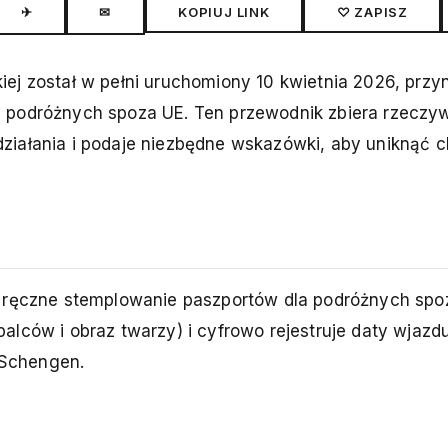
✈
✉
KOPIUJ LINK
♡ ZAPISZ
ej został w pełni uruchomiony 10 kwietnia 2026, prz
 podróżnych spoza UE. Ten przewodnik zbiera rzeczyw
ziałania i podaje niezbędne wskazówki, aby uniknąć 
e ręczne stemplowanie paszportów dla podróżnych spo
lców i obraz twarzy) i cyfrowo rejestruje daty wjazdu
e Schengen.