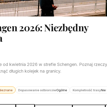
gen 2026: Niezbędny
a
od kwietnia 2026 w strefie Schengen. Poznaj rzeczy
ąć długich kolejek na granicy.
Nieznane
Dopasowanie odbiorców
Ogólne
Kompletność trasy
Nie