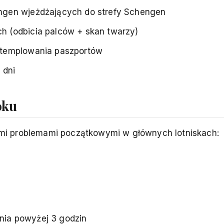
ngen wjeżdżających do strefy Schengen
 (odbicia palców + skan twarzy)
stemplowania paszportów
 dni
oku
mi problemami początkowymi w głównych lotniskach:
ania powyżej 3 godzin