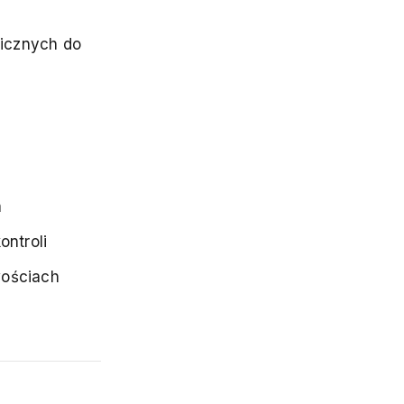
nicznych do
a
ontroli
wościach