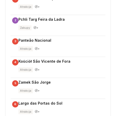
🧭
Atrakcja
▾
Pchli Targ Feira da Ladra
2
🧭
Zakupy
▾
Panteão Nacional
3
🧭
Atrakcja
▾
Kościół São Vicente de Fora
4
🧭
Atrakcja
▾
Zamek São Jorge
5
🧭
Atrakcja
▾
Largo das Portas do Sol
6
🧭
Atrakcja
▾