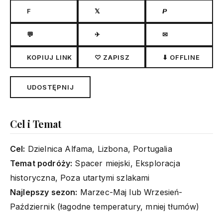
F
𝕏
𝙋
💬
✈
✉
KOPIUJ LINK
♡ ZAPISZ
⬇ OFFLINE
UDOSTĘPNIJ
Cel i Temat
Cel:
Dzielnica Alfama, Lizbona, Portugalia
Temat podróży:
Spacer miejski, Eksploracja
historyczna, Poza utartymi szlakami
Najlepszy sezon:
Marzec-Maj lub Wrzesień-
Październik (łagodne temperatury, mniej tłumów)