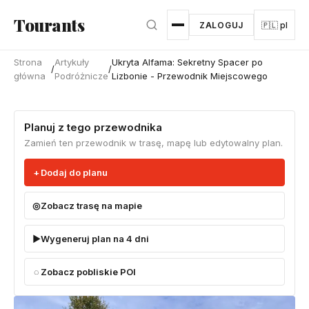
Przejdź do głównej treści
Tourants
ZALOGUJ
🇵🇱 pl
Strona
Artykuły
Ukryta Alfama: Sekretny Spacer po
/
/
główna
Podróżnicze
Lizbonie - Przewodnik Miejscowego
Planuj z tego przewodnika
Zamień ten przewodnik w trasę, mapę lub edytowalny plan.
Dodaj do planu
Zobacz trasę na mapie
Wygeneruj plan na 4 dni
Zobacz pobliskie POI