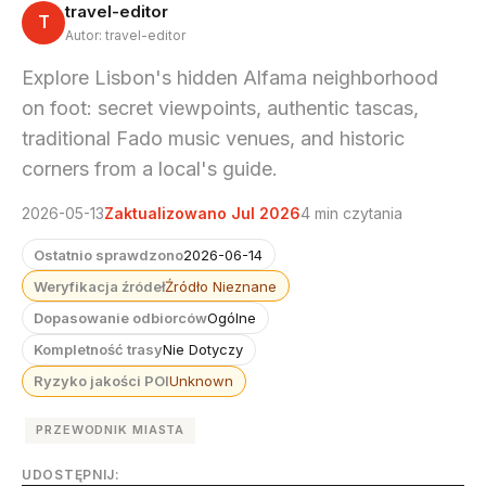
travel-editor
T
Autor: travel-editor
Explore Lisbon's hidden Alfama neighborhood
on foot: secret viewpoints, authentic tascas,
traditional Fado music venues, and historic
corners from a local's guide.
2026-05-13
Zaktualizowano Jul 2026
4 min czytania
Ostatnio sprawdzono
2026-06-14
Weryfikacja źródeł
Źródło Nieznane
Dopasowanie odbiorców
Ogólne
Kompletność trasy
Nie Dotyczy
Ryzyko jakości POI
Unknown
PRZEWODNIK MIASTA
UDOSTĘPNIJ: