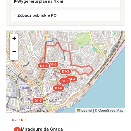
Wygeneruj plan na 4 dni
Zobacz pobliskie POI
+
−
D1-5
D1-1
D1-2
D1-4
D1-3
D1-6
D1-7
Leaflet
|
©
OpenStreetMap
DZIEŃ 1
Miradouro da Graça
1