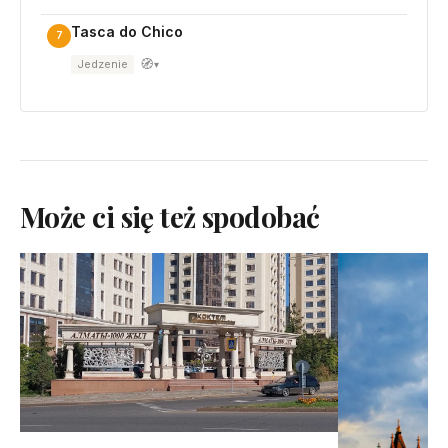
Tasca do Chico
7
🧭
Jedzenie
▾
Może ci się też spodobać