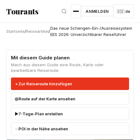
Zum Hauptinhalt springen
Tourants
ANMELDEN
🇩🇪 de
Das neue Schengen-Ein-/Ausreisesystem
Startseite
/
Reiseartikel
/
EES 2026: Unverzichtbarer Reiseführer
Mit diesem Guide planen
Mach aus diesem Guide eine Route, Karte oder
bearbeitbare Reiseroute.
Zur Reiseroute hinzufügen
Route auf der Karte ansehen
7-Tage-Plan erstellen
POI in der Nähe ansehen