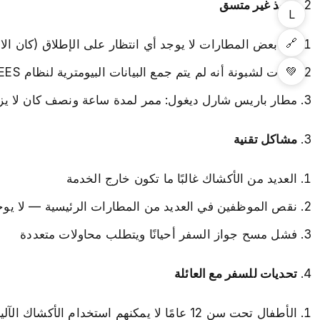
تنفيذ غير متسق
L
🔗
في بعض المطارات لا يوجد أي انتظار على الإطلاق (كان الانتظار 0-5 دقائق في مطار فيينا في نها
💚
أفادت لشبونة أنه لم يتم جمع البيانات البيومترية لنظام EES عند الدخول، لكنها عملت بشكل طبيعي عند الخروج بعد بضعة أسابيع
مطار باريس شارل ديغول: ممر لمدة ساعة ونصف كان لا يزال كافيًا للح
مشاكل تقنية
العديد من الأكشاك غالبًا ما تكون خارج الخدمة
نقص الموظفين في العديد من المطارات الرئيسية — لا يوجد
فشل مسح جواز السفر أحيانًا ويتطلب محاولات متعددة
تحديات للسفر مع العائلة
الأطفال تحت سن 12 عامًا لا يمكنهم استخدام الأكشاك الآلية ويحتاجون إلى مساعدة من الموظف