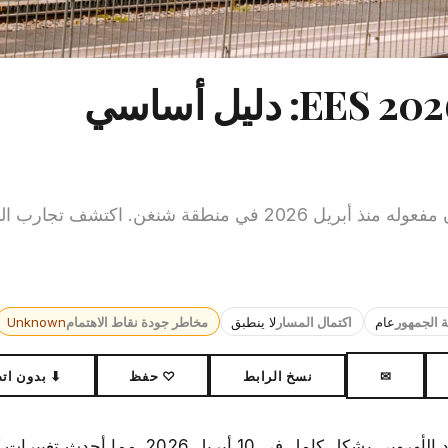
بدأ نظام دخول وخروج EES الجديد للاتحاد الأوروبي سريان مفعوله منذ أبريل 2026 في منطقة شنغن.
ة الجمهور
عام
اكتمال المسار
لا ينطبق
مخاطر جودة نقاط الاهتمام
Unknown
✉
نسخ الرابط
♡ حفظ
⬇ بدون ات
بدأ تشغيل نظام الدخول والخروج الجديد (EES) التابع للاتحاد الأوروبي بشكل كامل في 10 أ