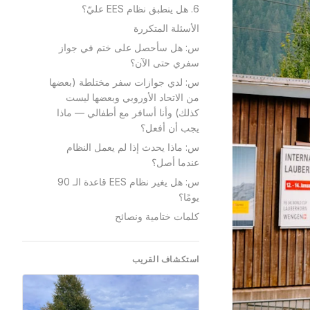
6. هل ينطبق نظام EES عليّ؟
الأسئلة المتكررة
س: هل سأحصل على ختم في جواز
سفري حتى الآن؟
س: لدي جوازات سفر مختلطة (بعضها
من الاتحاد الأوروبي وبعضها ليست
كذلك) وأنا أسافر مع أطفالي — ماذا
يجب أن أفعل؟
س: ماذا يحدث إذا لم يعمل النظام
عندما أصل؟
س: هل يغير نظام EES قاعدة الـ 90
يومًا؟
كلمات ختامية ونصائح
استكشاف القريب