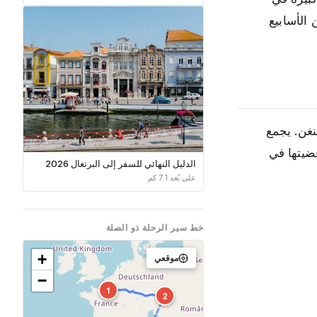
الأسابيع
نغن. يجمع
قضيتها في
الدليل النهائي للسفر إلى البرتغال 2026
على بُعد 7.1 كم
خط سير الرحلة ذو الصلة
+
موقعي
−
1
2