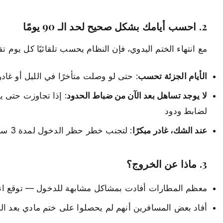
2. احسب أيامك بشكل صحيح لحد الـ 90 يومًا
مع انتهاء الختم اليدوي، فإن النظام يحسب تلقائيًا كل يوم تق
الأيام الجزئة تحسب
: حتى لو وصلت متأخرًا في الليل أو غادرت ب
لا يوجد تساهل بعد الآن من ضباط الحدود
: إذا تجاوزت حتى يو
لضابط ودود
عند الشك، غادر مبكرًا
: لتجنب خطر حظر الدخول لمدة 3 سنوات بسبب التجوز العرضي، خطط للخروج في اليوم 88-89 لتكون آمنًا
3. ماذا عن الخروج؟
معظم المطارات أفادت بمشاكل مشابهة للدخول — توقع انتظار
أفاد بعض المسافرين أنهم لم يحصلوا على ختم مادي بعد ال