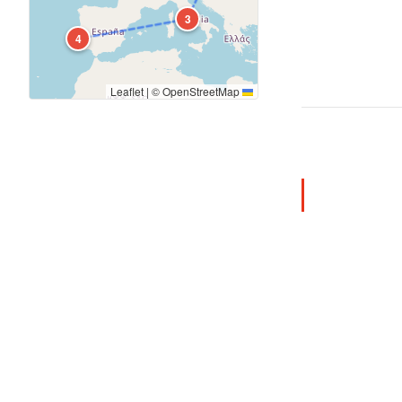
3
4
|
©
OpenStreetMap
Leaflet