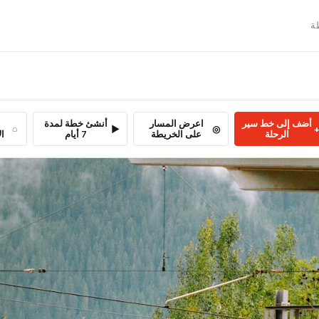

أنشئ خطة لمدة
اعرض المسار
أضف إلى خط سير
بة
7 أيام
على الخريطة
الرحلة