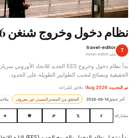
نظام دخول وخروج شنغن EES 2026: دليل أساسي
travel-editor
T
بقلم travel-editor
الحقيقية ونصائح لتجنب الطوابير الطويلة على الحدود.
تم التحديث Aug 2026
1 دقائق للقراءة
آخر تحقق
2026-06-14
التحقق من المصدر
المصدر غير معروف
ملاءم
✈
💬
𝙋
𝕏
F
مشاركة: