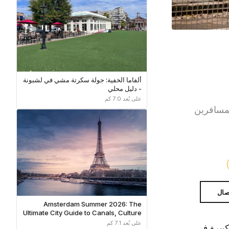
ألفاما الخفية: جولة سكرتة مشي في لشبونة
- دليل محلي
على بُعد 7.0 كم
 اكتشف تجارب المسافرين
صال
Amsterdam Summer 2026: The
Ultimate City Guide to Canals, Culture
& Hidden Neighborhoods
على بُعد 7.1 كم
بريل 2026، مما أحدث تغييرات كبيرة في