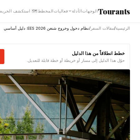
انتقل إلى المحتوى الرئيس
Tourants
 استكشف الخريطة
المخطط
فعاليات
الأدلة
الوجهات
نظام دخول وخروج شنغن EES 2026: دليل أساسي
/
مقالات السفر
/
الرئيسية
خطط انطلاقاً من هذا الدليل
حوّل هذا الدليل إلى مسار أو خريطة أو خطة قابلة للتعديل.