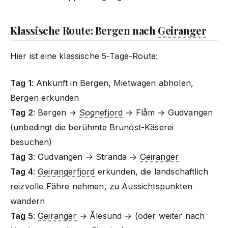
Klassische Route: Bergen nach
Geiranger
Hier ist eine klassische 5-Tage-Route:
Tag 1
: Ankunft in Bergen, Mietwagen abholen,
Bergen erkunden
Tag 2
: Bergen →
Sognefjord
→ Flåm → Gudvangen
(unbedingt die berühmte Brunost-Käserei
besuchen)
Tag 3
: Gudvangen → Stranda →
Geiranger
Tag 4
:
Geirangerfjord
erkunden, die landschaftlich
reizvolle Fähre nehmen, zu Aussichtspunkten
wandern
Tag 5
:
Geiranger
→ Ålesund → (oder weiter nach