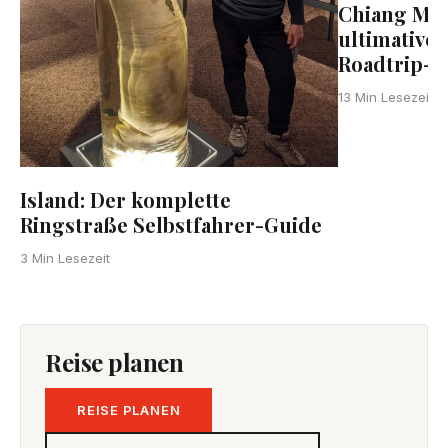
Chiang Mai
ultimative
Roadtrip-G
T
13 Min Lesezeit
Island: Der komplette
Ringstraße Selbstfahrer-Guide
3 Min Lesezeit
Reise planen
REISE PLANEN