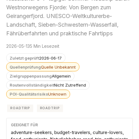
Westnorwegens Fjorde: Von Bergen zum
Geirangerfjord. UNESCO-Weltkulturerbe-
Landschaft, Sieben-Schwestern-Wasserfall,
Fährüberfahrten und praktische Fahrtipps
2026-05-13
5 Min Lesezeit
Zuletzt geprüft
2026-06-17
Quellenprüfung
Quelle Unbekannt
Zielgruppenpassung
Allgemein
Routenvollständigkeit
Nicht Zutreffend
POI-Qualitätsrisiko
Unknown
ROADTRIP
ROADTRIP
GEEIGNET FÜR
adventure-seekers, budget-travelers, culture-lovers,