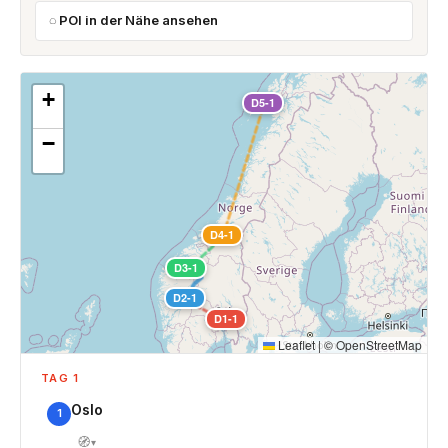
POI in der Nähe ansehen
+
D5-1
−
D4-1
D3-1
D2-1
D1-1
Leaflet
|
©
OpenStreetMap
TAG 1
Oslo
1
🧭
▾