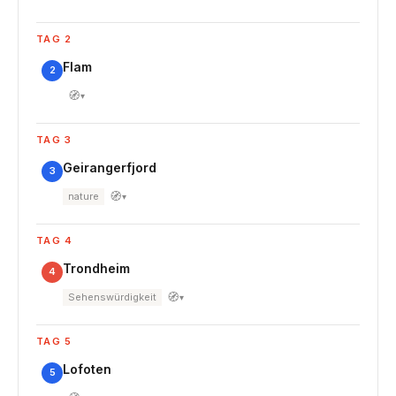
TAG 2
Flam
2
🧭
▾
TAG 3
Geirangerfjord
3
🧭
nature
▾
TAG 4
Trondheim
4
🧭
Sehenswürdigkeit
▾
TAG 5
Lofoten
5