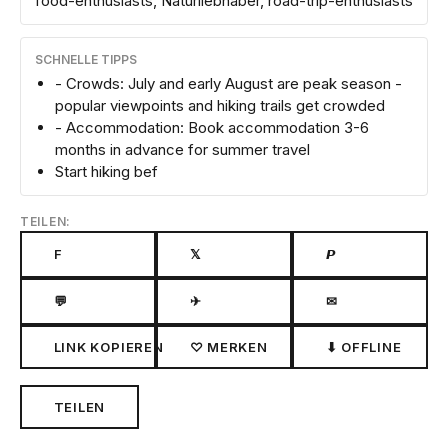
food-enthusiasts, Naturliebhaber, road-trip-enthusiasts
SCHNELLE TIPPS
- Crowds: July and early August are peak season -
popular viewpoints and hiking trails get crowded
- Accommodation: Book accommodation 3-6
months in advance for summer travel
Start hiking bef
TEILEN:
F
𝕏
𝙋
💬
✈
✉
LINK KOPIEREN
♡ MERKEN
⬇ OFFLINE
TEILEN