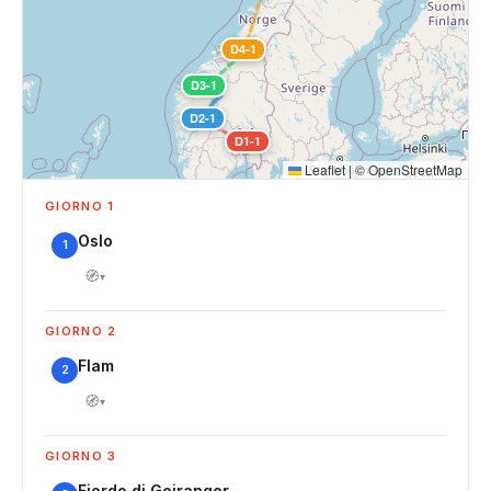
D4-1
D3-1
D2-1
D1-1
Leaflet
|
©
OpenStreetMap
GIORNO 1
Oslo
1
🧭
▾
GIORNO 2
Flam
2
🧭
▾
GIORNO 3
Fiordo di Geiranger