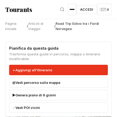
Vai al contenuto principale
Tourants
ACCEDI
🇮🇹 it
Pagina
Articoli di
Road Trip Estivo tra i Fiordi
/
/
iniziale
Viaggio
Norvegesi
Pianifica da questa guida
Trasforma questa guida in percorso, mappa o itinerario
modificabile.
Aggiungi all'itinerario
Vedi percorso sulla mappa
Genera piano di 6 giorni
Vedi POI vicini