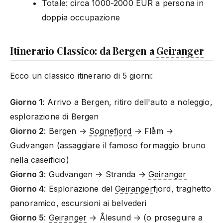
Totale: circa 1000-2000 EUR a persona in
doppia occupazione
Itinerario Classico: da Bergen a
Geiranger
Ecco un classico itinerario di 5 giorni:
Giorno 1
: Arrivo a Bergen, ritiro dell'auto a noleggio,
esplorazione di Bergen
Giorno 2
: Bergen →
Sognefjord
→ Flåm →
Gudvangen (assaggiare il famoso formaggio bruno
nella caseificio)
Giorno 3
: Gudvangen → Stranda →
Geiranger
Giorno 4
: Esplorazione del
Geiranger
fjord, traghetto
panoramico, escursioni ai belvederi
Giorno 5
:
Geiranger
→ Ålesund → (o proseguire a