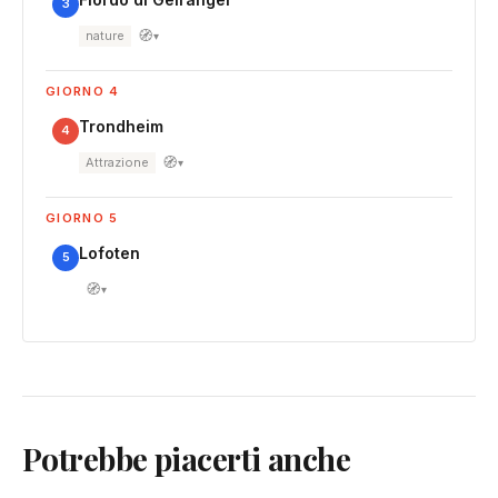
3
🧭
nature
▾
GIORNO 4
Trondheim
4
🧭
Attrazione
▾
GIORNO 5
Lofoten
5
🧭
▾
Potrebbe piacerti anche