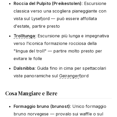
Roccia del Pulpito (Preikestolen)
: Escursione
classica verso una scogliera pianeggiante con
vista sul Lysefjord — può essere affollata
d'estate, partire presto
Trolltunga
: Escursione più lunga e impegnativa
verso l'iconica formazione rocciosa della
"lingua del troll" — partire molto presto per
evitare le folle
Dalsnibba
: Guida fino in cima per spettacolari
viste panoramiche sul
Geiranger
fjord
Cosa Mangiare e Bere
Formaggio bruno (brunost)
: Unico formaggio
bruno norvegese — provalo sui waffle o sul