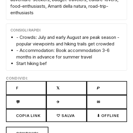
food-enthusiasts, Amanti della natura, road-trip-
enthusiasts
CONSIGLI RAPIDI
- Crowds: July and early August are peak season -
popular viewpoints and hiking trails get crowded
- Accommodation: Book accommodation 3-6
months in advance for summer travel
Start hiking bef
CONDIVIDI:
F
𝕏
𝙋
💬
✈
✉
COPIA LINK
♡ SALVA
⬇ OFFLINE