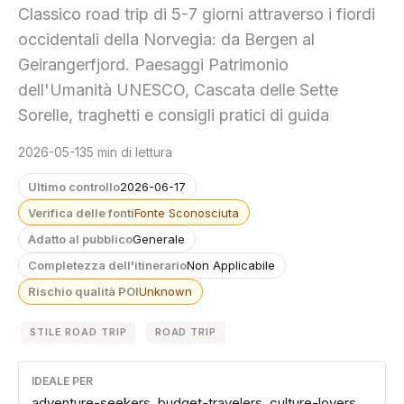
Classico road trip di 5-7 giorni attraverso i fiordi
occidentali della Norvegia: da Bergen al
Geirangerfjord. Paesaggi Patrimonio
dell'Umanità UNESCO, Cascata delle Sette
Sorelle, traghetti e consigli pratici di guida
2026-05-13
5 min di lettura
Ultimo controllo
2026-06-17
Verifica delle fonti
Fonte Sconosciuta
Adatto al pubblico
Generale
Completezza dell'itinerario
Non Applicabile
Rischio qualità POI
Unknown
STILE ROAD TRIP
ROAD TRIP
IDEALE PER
adventure-seekers, budget-travelers, culture-lovers,