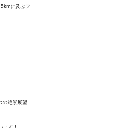
5kmに及ぶフ
つの絶景展望
います！