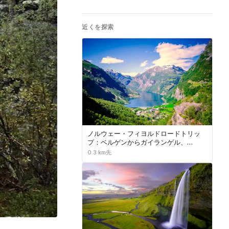
近くを探索
ノルウェー・フィヨルドロードトリッ
プ：ベルゲンからガイランゲル、
Trollstigen、Atlantic Road へ行く8日
0.3 km先
間