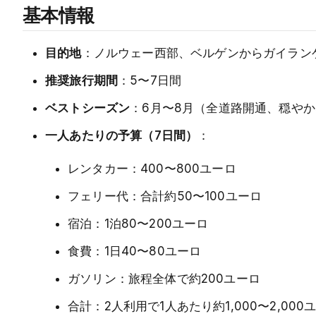
基本情報
目的地
：ノルウェー西部、ベルゲンからガイラン
推奨旅行期間
：5〜7日間
ベストシーズン
：6月〜8月（全道路開通、穏や
一人あたりの予算（7日間）
：
レンタカー：400〜800ユーロ
フェリー代：合計約50〜100ユーロ
宿泊：1泊80〜200ユーロ
食費：1日40〜80ユーロ
ガソリン：旅程全体で約200ユーロ
合計：2人利用で1人あたり約1,000〜2,000