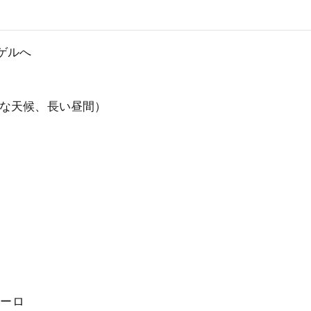
ゲルへ
かな天候、長い昼間）
ユーロ