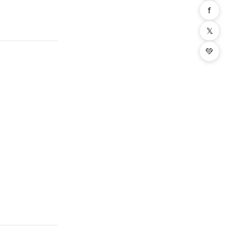
f
𝕏
💚