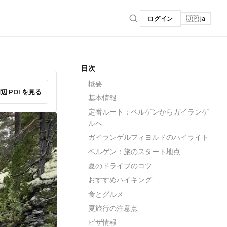
ログイン
🇯🇵 ja
目次
概要
辺 POI を見る
基本情報
定番ルート：ベルゲンからガイランゲ
ルへ
ガイランゲルフィヨルドのハイライト
ベルゲン：旅のスタート地点
夏のドライブのコツ
おすすめハイキング
食とグルメ
夏旅行の注意点
ビザ情報