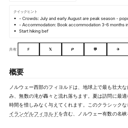
クイックヒント
- Crowds: July and early August are peak season - popu
- Accommodation: Book accommodation 3-6 months in
Start hiking bef
F
𝕏
𝙋
💬
✈
共有:
概要
ノルウェー西部のフィヨルドは、地球上で最も壮大な
み、無数の滝が轟々と流れ落ちます。夏は訪問に最適
時間を惜しみなく与えてくれます。このクラシックな
イランゲルフィヨルド
を含む、ノルウェー有数の名峡