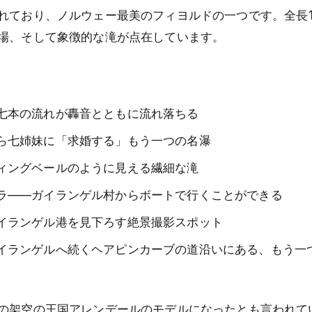
れており、ノルウェー最美のフィヨルドの一つです。全長1
場、そして象徴的な滝が点在しています。
七本の流れが轟音とともに流れ落ちる
ら七姉妹に「求婚する」もう一つの名瀑
ィングベールのように見える繊細な滝
ラ――ガイランゲル村からボートで行くことができる
イランゲル港を見下ろす絶景撮影スポット
イランゲルへ続くヘアピンカーブの道沿いにある、もう一
の架空の王国アレンデールのモデルになったとも言われて