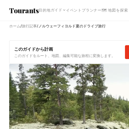
メインコンテンツへスキップ
Tourants
ガイド
目的地
イベント
プランナー
🗺 地図を探索
ホーム
/
旅行記事
/
ノルウェーフィヨルド夏のドライブ旅行
このガイドから計画
このガイドをルート、地図、編集可能な旅程に変換します。