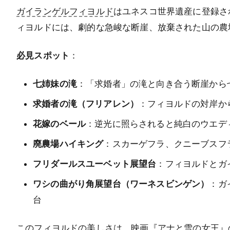
ガイランゲルフィヨルド
はユネスコ世界遺産に登録さ
ィヨルドには、劇的な急峻な断崖、放棄された山の農
必見スポット
：
七姉妹の滝
：「求婚者」の滝と向き合う断崖から
求婚者の滝（フリアレン）
：フィヨルドの対岸か
花嫁のベール
：逆光に照らされると純白のウエデ
廃農場ハイキング
：スカーゲフラ、クニーブスフ
フリダールスユーベット展望台
：フィヨルドとガ
ワシの曲がり角展望台（ワーネスビンゲン）
：ガ
台
このフィヨルドの美しさは、映画『アナと雪の女王』