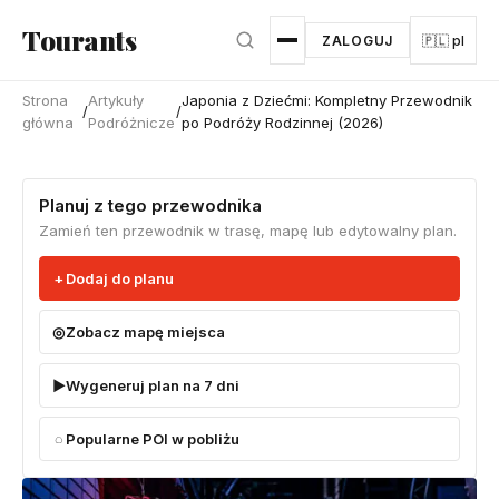
Przejdź do głównej treści
Tourants
ZALOGUJ
🇵🇱 pl
Strona
Artykuły
Japonia z Dziećmi: Kompletny Przewodnik
/
/
główna
Podróżnicze
po Podróży Rodzinnej (2026)
Planuj z tego przewodnika
Zamień ten przewodnik w trasę, mapę lub edytowalny plan.
Dodaj do planu
Zobacz mapę miejsca
Wygeneruj plan na 7 dni
Popularne POI w pobliżu