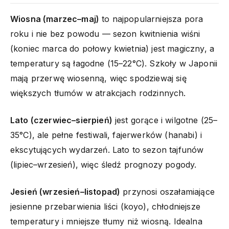
Wiosna (marzec–maj)
to najpopularniejsza pora
roku i nie bez powodu — sezon kwitnienia wiśni
(koniec marca do połowy kwietnia) jest magiczny, a
temperatury są łagodne (15–22°C). Szkoły w Japonii
mają przerwę wiosenną, więc spodziewaj się
większych tłumów w atrakcjach rodzinnych.
Lato (czerwiec–sierpień)
jest gorące i wilgotne (25–
35°C), ale pełne festiwali, fajerwerków (hanabi) i
ekscytujących wydarzeń. Lato to sezon tajfunów
(lipiec–wrzesień), więc śledź prognozy pogody.
Jesień (wrzesień–listopad)
przynosi oszałamiające
jesienne przebarwienia liści (koyo), chłodniejsze
temperatury i mniejsze tłumy niż wiosną. Idealna