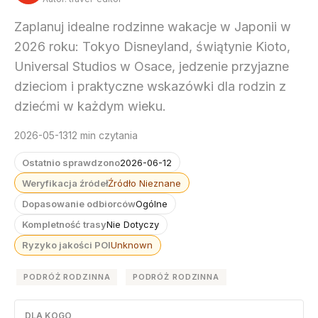
Zaplanuj idealne rodzinne wakacje w Japonii w
2026 roku: Tokyo Disneyland, świątynie Kioto,
Universal Studios w Osace, jedzenie przyjazne
dzieciom i praktyczne wskazówki dla rodzin z
dziećmi w każdym wieku.
2026-05-13
12 min czytania
Ostatnio sprawdzono
2026-06-12
Weryfikacja źródeł
Źródło Nieznane
Dopasowanie odbiorców
Ogólne
Kompletność trasy
Nie Dotyczy
Ryzyko jakości POI
Unknown
PODRÓŻ RODZINNA
PODRÓŻ RODZINNA
DLA KOGO