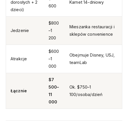
dorosłych + 2
Karnet 14-dniowy
600
dzieci)
$800
Mieszanka restauracji i
Jedzenie
–1
sklepów convenience
200
$600
Obejmuje Disney, USJ,
Atrakcje
–1
teamLab
000
$7
500–
Ok. $750–1
Łącznie
11
100/osoba/dzień
000