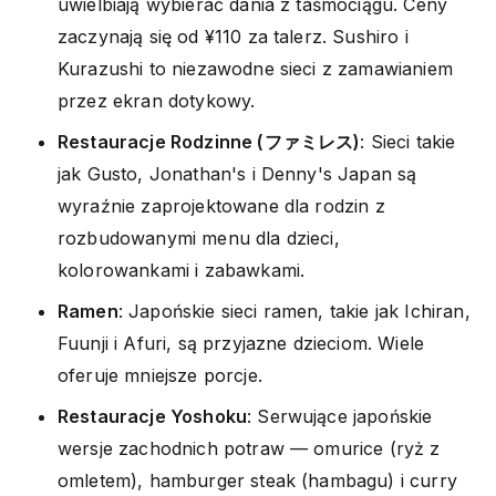
uwielbiają wybierać dania z taśmociągu. Ceny
zaczynają się od ¥110 za talerz. Sushiro i
Kurazushi to niezawodne sieci z zamawianiem
przez ekran dotykowy.
Restauracje Rodzinne (ファミレス)
: Sieci takie
jak Gusto, Jonathan's i Denny's Japan są
wyraźnie zaprojektowane dla rodzin z
rozbudowanymi menu dla dzieci,
kolorowankami i zabawkami.
Ramen
: Japońskie sieci ramen, takie jak Ichiran,
Fuunji i Afuri, są przyjazne dzieciom. Wiele
oferuje mniejsze porcje.
Restauracje Yoshoku
: Serwujące japońskie
wersje zachodnich potraw — omurice (ryż z
omletem), hamburger steak (hambagu) i curry