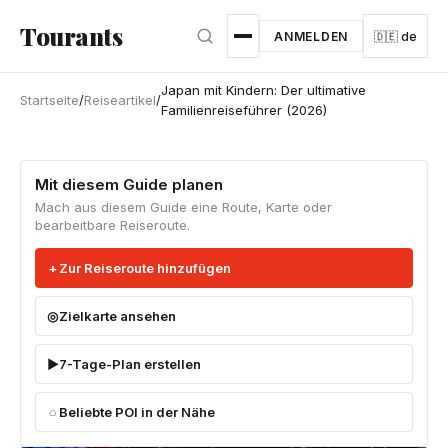
Zum Hauptinhalt springen
Tourants
ANMELDEN
🇩🇪 de
Japan mit Kindern: Der ultimative
Startseite
/
Reiseartikel
/
Familienreiseführer (2026)
Mit diesem Guide planen
Mach aus diesem Guide eine Route, Karte oder
bearbeitbare Reiseroute.
Zur Reiseroute hinzufügen
Zielkarte ansehen
7-Tage-Plan erstellen
Beliebte POI in der Nähe