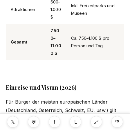
600–
Inkl. Freizeitparks und
Attraktionen
1.000
Museen
$
7.50
0–
Ca. 750–1.100 $ pro
Gesamt
11.00
Person und Tag
0 $
Einreise und Visum (2026)
Für Bürger der meisten europäischen Länder
(Deutschland, Österreich, Schweiz, EU, usw.) gilt
Visafreiheit für Aufenthalte bis zu 90 Tagen. Auf der
𝕏
💬
f
L
🔗
💚
Website des japanischen Außenministeriums die