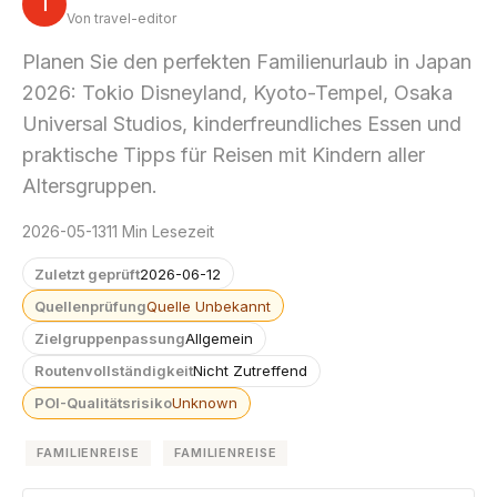
T
Von travel-editor
Planen Sie den perfekten Familienurlaub in Japan
2026: Tokio Disneyland, Kyoto-Tempel, Osaka
Universal Studios, kinderfreundliches Essen und
praktische Tipps für Reisen mit Kindern aller
Altersgruppen.
2026-05-13
11 Min Lesezeit
Zuletzt geprüft
2026-06-12
Quellenprüfung
Quelle Unbekannt
Zielgruppenpassung
Allgemein
Routenvollständigkeit
Nicht Zutreffend
POI-Qualitätsrisiko
Unknown
FAMILIENREISE
FAMILIENREISE