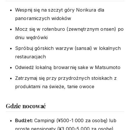
Wespnij się na szczyt góry Norikura dla
panoramiczych widoków
Mocz się w rotenburo (zewnętrznym onsen) po
dniu wędrówki
Spróbuj górskich warzyw (sansai) w lokalnych
restauracjach
Odwiedź lokalną browarnię sake w Matsumoto
Zatrzymaj się przy przydrożnych stoiskach z
produktami na świeże, tanie owoce
Gdzie nocować
Budżet:
Campingi (¥500-1 000 za osobę) lub
proste pensjonaty (¥3 000-5 000 za osobę)