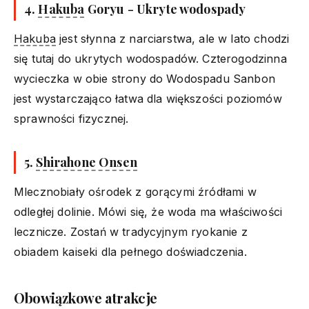
4.
Hakuba
Goryu - Ukryte wodospady
Hakuba
jest słynna z narciarstwa, ale w lato chodzi
się tutaj do ukrytych wodospadów. Czterogodzinna
wycieczka w obie strony do Wodospadu Sanbon
jest wystarczająco łatwa dla większości poziomów
sprawności fizycznej.
5.
Shirahone Onsen
Mlecznobiały ośrodek z gorącymi źródłami w
odległej dolinie. Mówi się, że woda ma właściwości
lecznicze. Zostań w tradycyjnym ryokanie z
obiadem kaiseki dla pełnego doświadczenia.
Obowiązkowe atrakcje