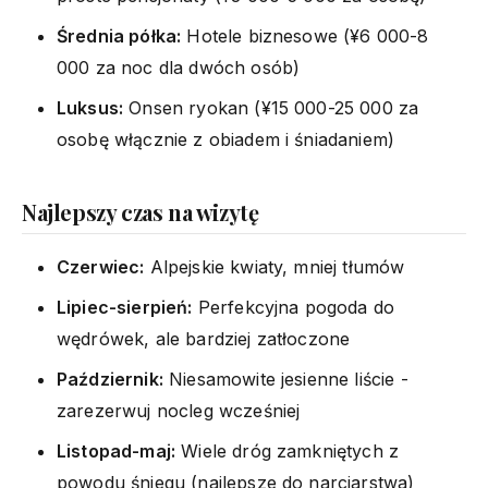
Średnia półka:
Hotele biznesowe (¥6 000-8
000 za noc dla dwóch osób)
Luksus:
Onsen ryokan (¥15 000-25 000 za
osobę włącznie z obiadem i śniadaniem)
Najlepszy czas na wizytę
Czerwiec:
Alpejskie kwiaty, mniej tłumów
Lipiec-sierpień:
Perfekcyjna pogoda do
wędrówek, ale bardziej zatłoczone
Październik:
Niesamowite jesienne liście -
zarezerwuj nocleg wcześniej
Listopad-maj:
Wiele dróg zamkniętych z
powodu śniegu (najlepsze do narciarstwa)