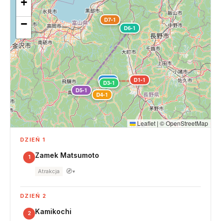
+
D7-1
−
D6-1
D2-1
D1-1
D3-1
D5-1
D4-1
Leaflet
|
©
OpenStreetMap
DZIEŃ 1
Zamek Matsumoto
1
🧭
Atrakcja
▾
DZIEŃ 2
Kamikochi
2