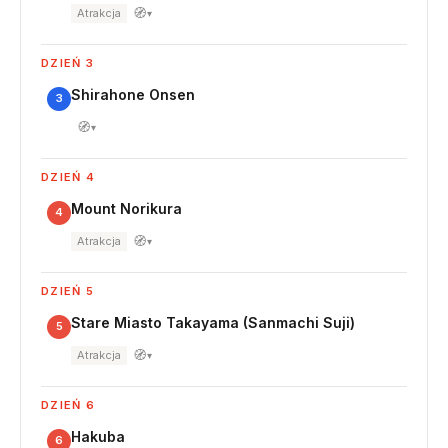
🧭
Atrakcja
▾
DZIEŃ 3
Shirahone Onsen
3
🧭
▾
DZIEŃ 4
Mount Norikura
4
🧭
Atrakcja
▾
DZIEŃ 5
Stare Miasto Takayama (Sanmachi Suji)
5
🧭
Atrakcja
▾
DZIEŃ 6
Hakuba
6