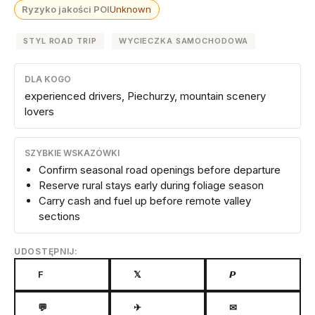
Ryzyko jakości POI
Unknown
STYL ROAD TRIP
WYCIECZKA SAMOCHODOWA
DLA KOGO
experienced drivers, Piechurzy, mountain scenery
lovers
SZYBKIE WSKAZÓWKI
Confirm seasonal road openings before departure
Reserve rural stays early during foliage season
Carry cash and fuel up before remote valley
sections
UDOSTĘPNIJ:
F
𝕏
𝙋
💬
✈
✉