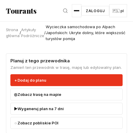
Przejdź do głównej treści
Tourants
ZALOGUJ
🇵🇱 pl
Wycieczka samochodowa po Alpach
Strona
Artykuły
/
/
Japońskich: Ukryte doliny, które większość
główna
Podróżnicze
turystów pomija
Planuj z tego przewodnika
Zamień ten przewodnik w trasę, mapę lub edytowalny plan.
Dodaj do planu
Zobacz trasę na mapie
Wygeneruj plan na 7 dni
Zobacz pobliskie POI