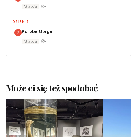
🧭
Atrakcja
▾
DZIEŃ 7
Kurobe Gorge
7
🧭
Atrakcja
▾
Może ci się też spodobać