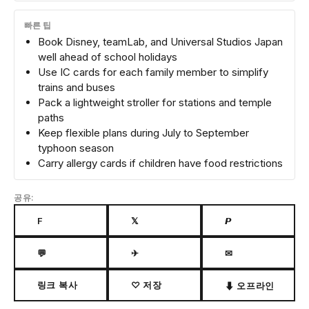
빠른 팁
Book Disney, teamLab, and Universal Studios Japan
well ahead of school holidays
Use IC cards for each family member to simplify
trains and buses
Pack a lightweight stroller for stations and temple
paths
Keep flexible plans during July to September
typhoon season
Carry allergy cards if children have food restrictions
공유:
F
𝕏
𝙋
💬
✈
✉
링크 복사
♡ 저장
⬇ 오프라인