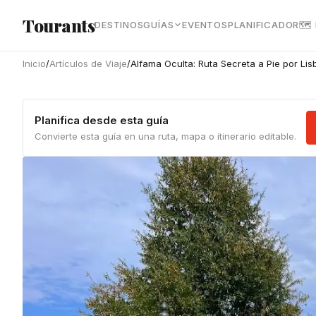
Ir al contenido principal
Tourants
DESTINOS
GUÍAS
EVENTOS
PLANIFICADOR
🗺
Inicio
/
Artículos de Viaje
/
Alfama Oculta: Ruta Secreta a Pie por Lis
Planifica desde esta guía
Convierte esta guía en una ruta, mapa o itinerario editable.