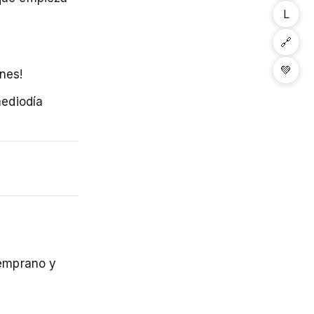
L
🔗
💚
nes!
mediodía
temprano y