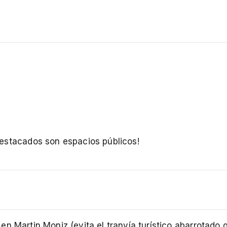
)
destacados son espacios públicos!
 en Martin Moniz (evita el tranvía turístico abarrotado