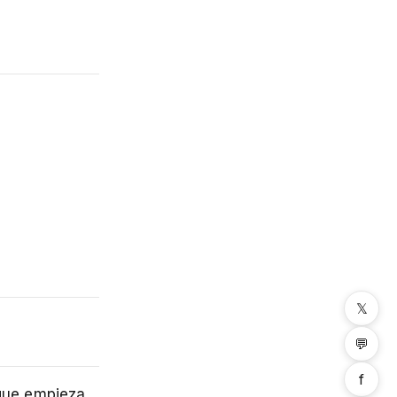
𝕏
💬
f
 que empieza