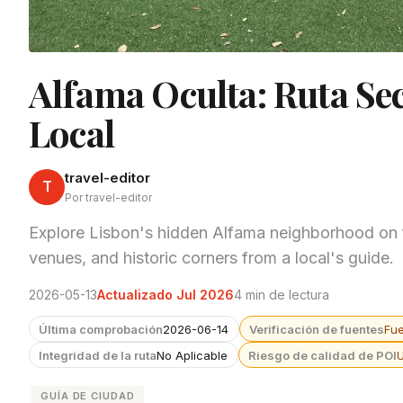
Alfama Oculta: Ruta Sec
Local
travel-editor
T
Por travel-editor
Explore Lisbon's hidden Alfama neighborhood on fo
venues, and historic corners from a local's guide.
2026-05-13
Actualizado Jul 2026
4 min de lectura
Última comprobación
2026-06-14
Verificación de fuentes
Fu
Integridad de la ruta
No Aplicable
Riesgo de calidad de POI
GUÍA DE CIUDAD