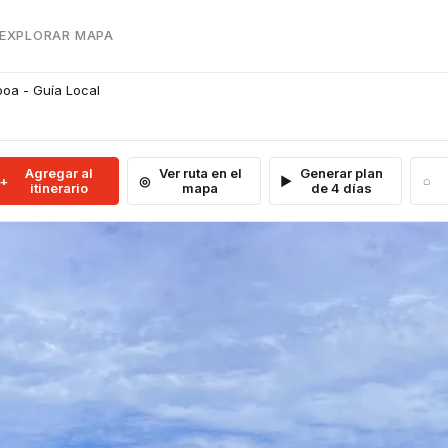
 EXPLORAR MAPA
boa - Guía Local
Agregar al
Ver ruta en el
Generar plan
itinerario
mapa
de 4 días