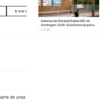
⬇ SIN CONEXIÓN
Sistema de Entrada/Salida EES de
Schengen 2026: Guía Esencial para
Viajeros
a 7.1 km
parte de unas