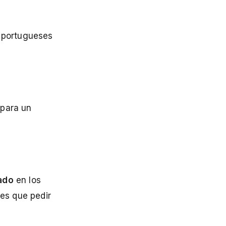
s portugueses
 para un
ado
en los
nes que pedir