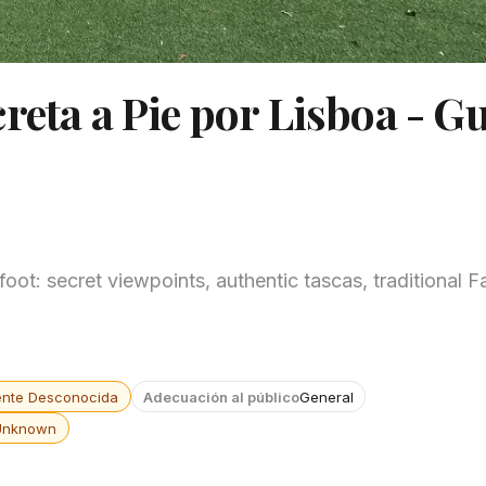
reta a Pie por Lisboa - G
ot: secret viewpoints, authentic tascas, traditional 
ente Desconocida
Adecuación al público
General
Unknown