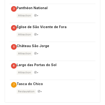
Panthéon National
3
🧭
Attraction
▾
Église de São Vicente de Fora
4
🧭
Attraction
▾
Château São Jorge
5
🧭
Attraction
▾
Largo das Portas do Sol
6
🧭
Attraction
▾
Tasca do Chico
7
🧭
Restauration
▾