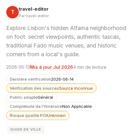
travel-editor
T
Par travel-editor
Explore Lisbon's hidden Alfama neighborhood
on foot: secret viewpoints, authentic tascas,
traditional Fado music venues, and historic
corners from a local's guide.
2026-05-13
Mis à jour Jul 2026
4 min de lecture
Dernière vérification
2026-06-14
Vérification des sources
Source Inconnue
Public adapté
Général
Complétude de l'itinéraire
Non Applicable
Risque qualité POI
Unknown
GUIDE DE VILLE