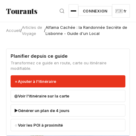
Aller au contenu principal
Tourants
CONNEXION
🇫🇷 fr
Articles de
Alfama Cachée : la Randonnée Secrète de
Accueil
/
/
Voyage
Lisbonne - Guide d'un Local
Planifier depuis ce guide
Transformez ce guide en route, carte ou itinéraire
modifiable.
Ajouter à l'itinéraire
Voir l'itinéraire sur la carte
Générer un plan de 4 jours
Voir les POI à proximité