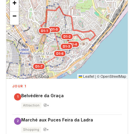
+
−
D1-5
D1-1
D1-2
D1-4
D1-3
D1-6
D1-7
Leaflet
|
©
OpenStreetMap
JOUR 1
Belvédère da Graça
1
🧭
Attraction
▾
Marché aux Puces Feira da Ladra
2
🧭
Shopping
▾