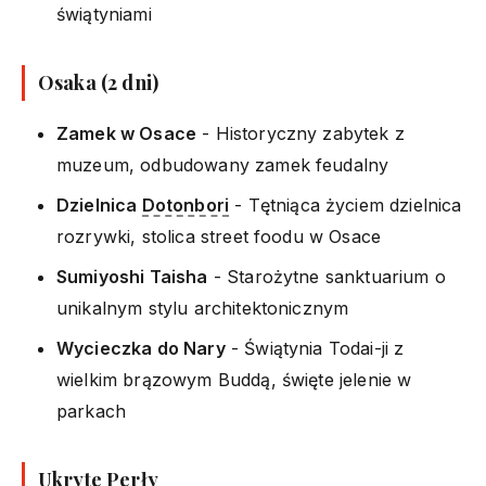
świątyniami
Osaka (2 dni)
Zamek w Osace
- Historyczny zabytek z
muzeum, odbudowany zamek feudalny
Dzielnica
Dotonbori
- Tętniąca życiem dzielnica
rozrywki, stolica street foodu w Osace
Sumiyoshi Taisha
- Starożytne sanktuarium o
unikalnym stylu architektonicznym
Wycieczka do Nary
- Świątynia Todai-ji z
wielkim brązowym Buddą, święte jelenie w
parkach
Ukryte Perły