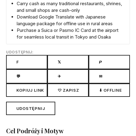
Carry cash as many traditional restaurants, shrines,
and small shops are cash-only
Download Google Translate with Japanese
language package for offline use in rural areas
Purchase a Suica or Pasmo IC Card at the airport
for seamless local transit in Tokyo and Osaka
UDOSTĘPNIJ:
F
𝕏
𝙋
💬
✈
✉
KOPIUJ LINK
♡ ZAPISZ
⬇ OFFLINE
UDOSTĘPNIJ
Cel Podróży i Motyw