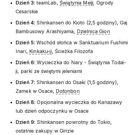
Dzień 3
: teamLab,
Świątynia Meiji
, Ogrody
Cesarskie
Dzień 4
: Shinkansen do Kioto (2,5 godziny), Gaj
Bambusowy Arashiyama,
Dzielnica Gion
Dzień 5
: Wschód słońca w Sanktuarium Fushimi
Inari,
Kinkaku-ji
, Ścieżka Filozofa
Dzień 6
: Wycieczka do Nary - Świątynia Todai-
ji, parki ze świętymi jeleniami
Dzień 7
: Shinkansen do Osaki (1,5 godziny),
Zamek w Osace,
Dotonbori
Dzień 8
: Opcjonalna wycieczka do Kanazawy
lub dzień odpoczynku w Osace
Dzień 9
: Shinkansen powrotny do Tokio,
ostatnie zakupy w Ginzie