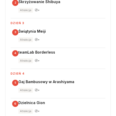
Skrzyżowanie Shibuya
2
🧭
Atrakcja
▾
DZIEŃ 3
Świątynia Meiji
3
🧭
Atrakcja
▾
teamLab Borderless
4
🧭
Atrakcja
▾
DZIEŃ 4
Gaj Bambusowy w Arashiyama
5
🧭
Atrakcja
▾
Dzielnica Gion
6
🧭
Atrakcja
▾