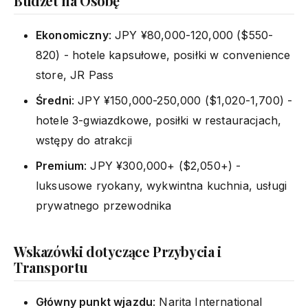
Budżet na Osobę
Ekonomiczny
: JPY ¥80,000-120,000 ($550-
820) - hotele kapsułowe, posiłki w convenience
store, JR Pass
Średni
: JPY ¥150,000-250,000 ($1,020-1,700) -
hotele 3-gwiazdkowe, posiłki w restauracjach,
wstępy do atrakcji
Premium
: JPY ¥300,000+ ($2,050+) -
luksusowe ryokany, wykwintna kuchnia, usługi
prywatnego przewodnika
Wskazówki dotyczące Przybycia i
Transportu
Główny punkt wjazdu
: Narita International