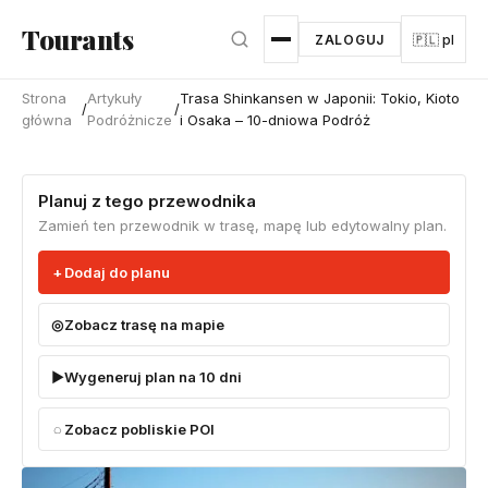
Przejdź do głównej treści
Tourants
ZALOGUJ
🇵🇱 pl
Strona
Artykuły
Trasa Shinkansen w Japonii: Tokio, Kioto
/
/
główna
Podróżnicze
i Osaka – 10-dniowa Podróż
Planuj z tego przewodnika
Zamień ten przewodnik w trasę, mapę lub edytowalny plan.
Dodaj do planu
Zobacz trasę na mapie
Wygeneruj plan na 10 dni
Zobacz pobliskie POI