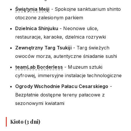
Świątynia Meiji
- Spokojne sanktuarium shinto
otoczone zalesionym parkiem
Dzielnica Shinjuku
- Neonowe ulice,
restauracje, karaoke, dzielnica rozrywki
Zewnętrzny Targ Tsukiji
- Targ świeżych
owoców morza, autentyczne śniadanie sushi
teamLab Borderless
- Muzeum sztuki
cyfrowej, immersyjne instalacje technologiczne
Ogrody Wschodnie Pałacu Cesarskiego
-
Bezpłatnie dostępne tereny pałacowe z
sezonowymi kwiatami
Kioto (3 dni)