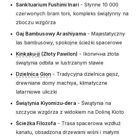
Sanktuarium Fushimi Inari
- Słynne 10 000
czerwonych bram torii, kompleks świątynny na
zboczu wzgórza
Gaj Bambusowy Arashiyama
- Majestatyczny
las bambusowy, spokojne ścieżki spacerowe
Kinkaku-ji
(Złoty Pawilon)
- Ikonична złota
świątynia odbita w lustrzanym stawie
Dzielnica Gion
- Tradycyjna dzielnica gejsz,
drewniane domy machiya, klimatyczne
latarniowe uliczki
Świątynia Kiyomizu-dera
- Świątynia na
szczycie wzgórza z widokiem na Dolinę Kioto
Ścieżka Filozofa
- Trasa spacerowa wzdłuż
kanału, obsadzona drzewami wiśni i małymi