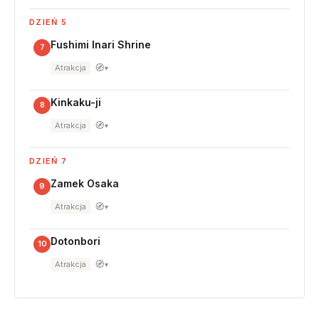
DZIEŃ 5
Fushimi Inari Shrine
7
🧭
Atrakcja
▾
Kinkaku-ji
8
🧭
Atrakcja
▾
DZIEŃ 7
Zamek Osaka
9
🧭
Atrakcja
▾
Dotonbori
10
🧭
Atrakcja
▾