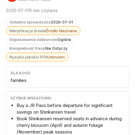
2026-07-01
5 min czytania
Ostatnio sprawdzono
2026-07-01
Weryfikacja źródeł
Źródło Nieznane
Dopasowanie odbiorców
Ogólne
Kompletność trasy
Nie Dotyczy
Ryzyko jakości POI
Unknown
DLA KOGO
families
SZYBKIE WSKAZÓWKI
Buy a JR Pass before departure for significant
savings on Shinkansen travel
Book Shinkansen reserved seats in advance during
cherry blossom (April) and autumn foliage
(November) peak seasons