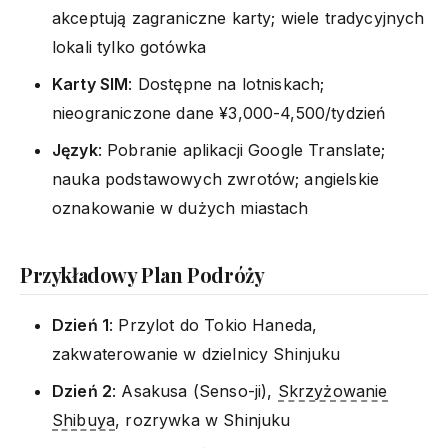
akceptują zagraniczne karty; wiele tradycyjnych
lokali tylko gotówka
Karty SIM
: Dostępne na lotniskach;
nieograniczone dane ¥3,000-4,500/tydzień
Język
: Pobranie aplikacji Google Translate;
nauka podstawowych zwrotów; angielskie
oznakowanie w dużych miastach
Przykładowy Plan Podróży
Dzień 1
: Przylot do Tokio Haneda,
zakwaterowanie w dzielnicy Shinjuku
Dzień 2
: Asakusa (Senso-ji),
Skrzyżowanie
Shibuya
, rozrywka w Shinjuku