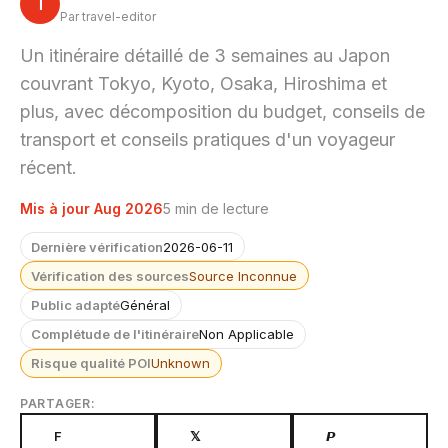
T
Par travel-editor
Un itinéraire détaillé de 3 semaines au Japon
couvrant Tokyo, Kyoto, Osaka, Hiroshima et
plus, avec décomposition du budget, conseils de
transport et conseils pratiques d'un voyageur
récent.
Mis à jour Aug 2026
5 min de lecture
Dernière vérification
2026-06-11
Vérification des sources
Source Inconnue
Public adapté
Général
Complétude de l'itinéraire
Non Applicable
Risque qualité POI
Unknown
PARTAGER:
F
𝕏
𝙋