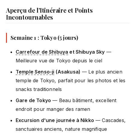
Aperçu de l'Itinéraire et Points
Incontournables
Semaine 1 : Tokyo (5 jours)
Carrefour de Shibuya
et Shibuya Sky
—
Meilleure vue de Tokyo depuis le ciel
Temple Senso-ji
(Asakusa)
— Le plus ancien
temple de Tokyo, parfait pour les photos et les
snacks traditionnels
Gare de Tokyo
— Beau bâtiment, excellent
endroit pour manger des ramen
Excursion d'une journée à Nikko
— Cascades,
sanctuaires anciens, nature magnifique