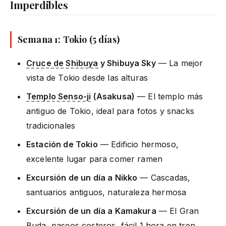
Imperdibles
Semana 1: Tokio (5 días)
Cruce de Shibuya
y Shibuya Sky
— La mejor
vista de Tokio desde las alturas
Templo Senso-ji
(Asakusa)
— El templo más
antiguo de Tokio, ideal para fotos y snacks
tradicionales
Estación de Tokio
— Edificio hermoso,
excelente lugar para comer ramen
Excursión de un día a Nikko
— Cascadas,
santuarios antiguos, naturaleza hermosa
Excursión de un día a Kamakura
— El Gran
Buda, paseos costeros, fácil 1 hora en tren