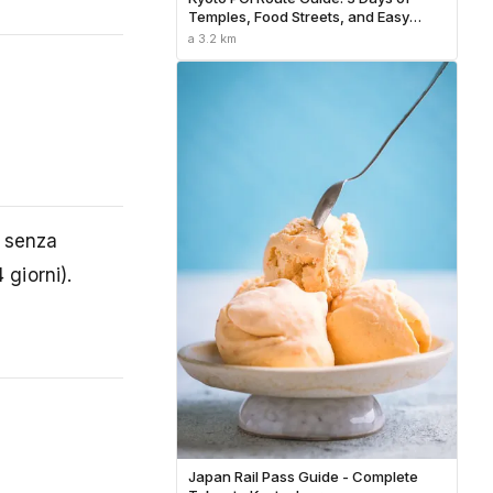
Temples, Food Streets, and Easy
Transit
a 3.2 km
o senza
 giorni).
Japan Rail Pass Guide - Complete