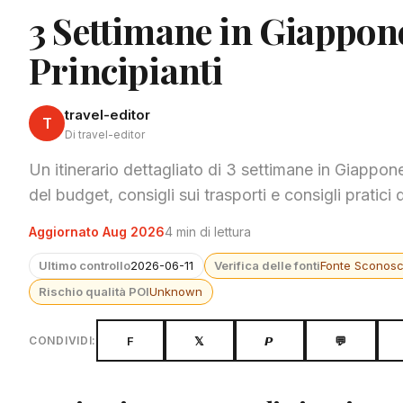
3 Settimane in Giappon
Principianti
travel-editor
T
Di travel-editor
Un itinerario dettagliato di 3 settimane in Giappo
del budget, consigli sui trasporti e consigli pratici
Aggiornato Aug 2026
4 min di lettura
Ultimo controllo
2026-06-11
Verifica delle fonti
Fonte Sconosc
Rischio qualità POI
Unknown
F
𝕏
𝙋
💬
CONDIVIDI: