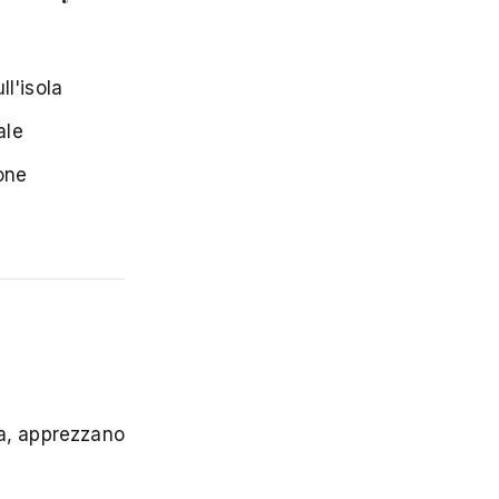
l'isola
ale
one
za, apprezzano