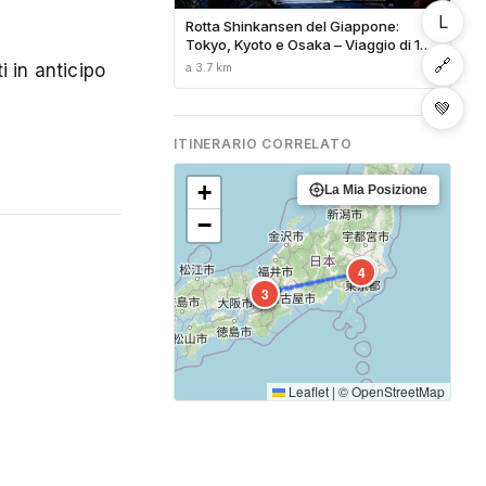
L
Rotta Shinkansen del Giappone:
Tokyo, Kyoto e Osaka – Viaggio di 10
🔗
Giorni
a 3.7 km
 in anticipo
💚
ITINERARIO CORRELATO
+
La Mia Posizione
−
6
4
2
5
1
3
Leaflet
|
©
OpenStreetMap