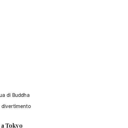
tua di Buddha
i divertimento
 a Tokyo