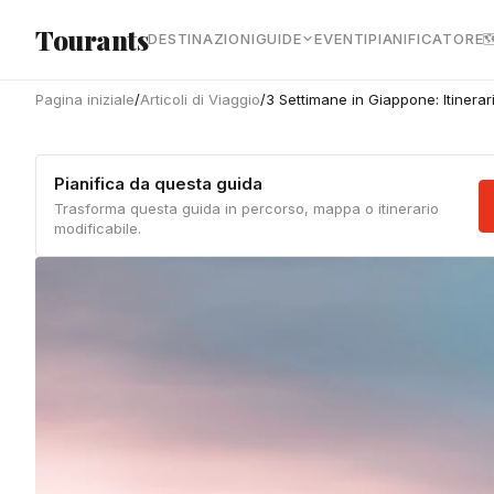
Vai al contenuto principale
Tourants
DESTINAZIONI
GUIDE
EVENTI
PIANIFICATORE

Pagina iniziale
/
Articoli di Viaggio
/
3 Settimane in Giappone: Itinerar
Pianifica da questa guida
Trasforma questa guida in percorso, mappa o itinerario
modificabile.