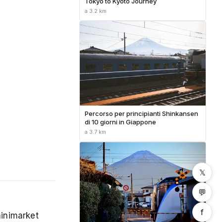
Tokyo to Kyoto Journey
a 3.2 km
Percorso per principianti Shinkansen
di 10 giorni in Giappone
a 3.7 km
𝕏
💬
f
minimarket