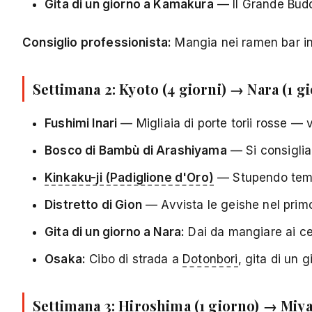
Gita di un giorno a Kamakura
— Il Grande Budd
Consiglio professionista:
Mangia nei ramen bar in 
Settimana 2: Kyoto (4 giorni) → Nara (1 g
Fushimi Inari
— Migliaia di porte torii rosse — v
Bosco di Bambù di Arashiyama
— Si consiglia
Kinkaku-ji (Padiglione d'Oro)
— Stupendo tempi
Distretto di Gion
— Avvista le geishe nel primo
Gita di un giorno a Nara:
Dai da mangiare ai cer
Osaka:
Cibo di strada a
Dotonbori
, gita di un 
Settimana 3: Hiroshima (1 giorno) → Miya