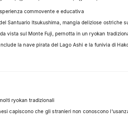
perienza commovente e educativa
del Santuario Itsukushima, mangia deliziose ostriche sul
a vista sul Monte Fuji, pernotta in un ryokan tradizion
clude la nave pirata del Lago Ashi e la funivia di Hak
olti ryokan tradizionali
esi capiscono che gli stranieri non conoscono l'usan