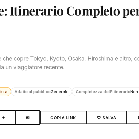
e: Itinerario Completo pe
ne che copre Tokyo, Kyoto, Osaka, Hiroshima e altro, co
 da un viaggiatore recente.
iuta
Adatto al pubblico
Generale
Completezza dell'itinerario
Non 
✈
✉
COPIA LINK
♡ SALVA