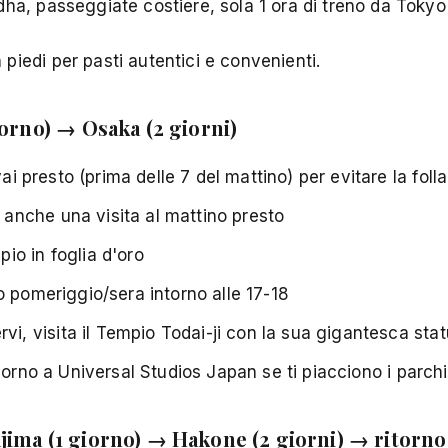
ha, passeggiate costiere, sola 1 ora di treno da Tokyo
piedi per pasti autentici e convenienti.
iorno) → Osaka (2 giorni)
ai presto (prima delle 7 del mattino) per evitare la folla
 anche una visita al mattino presto
o in foglia d'oro
 pomeriggio/sera intorno alle 17-18
vi, visita il Tempio Todai-ji con la sua gigantesca sta
giorno a Universal Studios Japan se ti piacciono i parch
jima (1 giorno) → Hakone (2 giorni) → ritorno