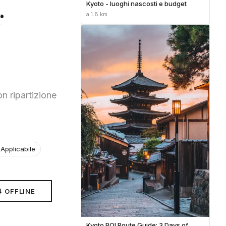
Kyoto - luoghi nascosti e budget
r
a 1.8 km
n ripartizione
Applicabile
⬇ OFFLINE
Kyoto POI Route Guide: 3 Days of