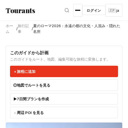
メインコンテンツへスキップ
Tourants
ログイン
🇯🇵 ja
ホー
旅行記
夏のローマ2026：永遠の都の文化・人混み・隠れた
/
/
ム
事
名所
このガイドから計画
このガイドをルート、地図、編集可能な旅程に変換します。
旅程に追加
地図でルートを見る
7日間プランを作成
周辺 POI を見る