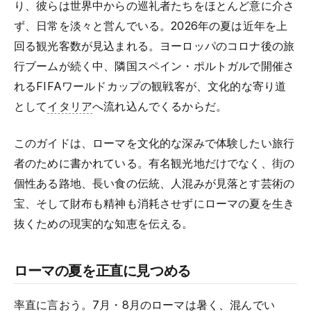
り、彼らは世界中からの巡礼者たちをほとんど意に介さ
ず、日常を淡々と営んでいる。2026年の夏は近年を上
回る観光客数が見込まれる。ヨーロッパのコロナ後の旅
行ブームが続く中、隣国スペイン・ポルトガルで開催さ
れるFIFAワールドカップの観戦客が、文化的な寄り道
として
イタリア
へ流れ込んでくるからだ。
このガイドは、ローマを文化的な深みで体験したい旅行
者のために書かれている。有名観光地だけでなく、街の
個性ある路地、長い食の伝統、人混みが見落とす芸術の
宝、そして財布も精神も消耗させずにローマの夏を生き
抜くための現実的な知恵を伝える。
ローマの夏を正直に見つめる
率直に言おう。7月・8月のローマは暑く、混んでい