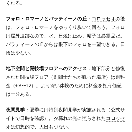
くれる。
フォロ・ロマーノとパラティーノの丘
：
コロッセオ
の後
は、フォロ・ロマーノをゆっくり歩いて回ろう。フォロ
は屋外遺跡なので、水、日焼け止め、帽子は必需品だ。
パラティーノの丘からは眼下のフォロを一望できる。日
陰は少ない。
地下空間と闘技場フロアへのアクセス
：地下部分と修復
された闘技場フロア（剣闘士たちが戦った場所）は別料
金（€8〜12）。より深い体験のために料金を払う価値
は十分ある。
夜間見学
：夏季には特別夜間見学が実施される（公式サ
イトで日時を確認）。夕暮れの光に照らされた
コロッセ
オ
は幻想的で、人出も少ない。