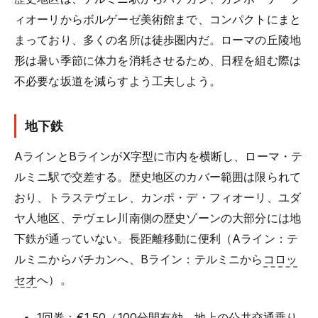
ィオーリからボルゲーゼ美術館まで、コンパクトにまと
まっており、多くの名所は徒歩圏内だ。ローマの丘陵地
形は暑い季節に体力を消耗させるため、日程を組む際は
不必要な坂道を減らすよう工夫しよう。
地下鉄
AラインとBラインがX字型に市内を横断し、ローマ・テ
ルミニ駅で交差する。歴史地区のカバー範囲は限られて
おり、トラステヴェレ、カンポ・デ・フィオーリ、ユダ
ヤ人地区、テヴェレ川南側の歴史ゾーンの大部分には地
下鉄が通っていない。長距離移動に便利（Aライン：テ
ルミニからバチカンへ、Bライン：テルミニから
コロッ
セオ
へ）。
1回券：€1.50（100分間有効、地上の公共交通乗り