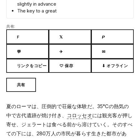
slightly in advance
The key to a great
共有:
F
𝕏
𝙋
💬
✈
✉
リンクをコピー
♡ 保存
⬇ オフライン
共有
夏のローマは、圧倒的で荘厳な体験だ。35°Cの熱気の
中で古代遺跡が焼け付き、
コロッセオ
には観光客が押し
寄せ、ジェラートは食べる前から溶けていく。そのすべ
ての下には、280万人の市民が暮らす生きた都市があ