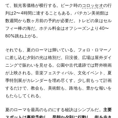
て、観光客価格が横行する。ピーク時の
コロッセオ
の行
列は2〜4時間に達することもある。バチカン美術館は
数週間から数ヶ月前の予約が必要だ。トレビの泉はセル
フィー棒の海だ。ホテル料金はオフシーズンより40〜
80%跳ね上がる。
それでも、夏のローマは輝いている。フォロ・ロマーノ
に差し込む夕刻の光は格別だ。日没後、広場は屋外ダイ
ニングで賑わいを見せる。公園や古代遺跡では野外映画
が上映される。音楽フェスティバル、文化イベント、夏
季特別展がカレンダーを埋め尽くす。少し前もって計画
するだけで、教会も、美術館も、路地も、豊かな報いを
もたらしてくれる。
夏のローマを最高のものにする秘訣はシンプルだ。
主要
スポットは事前予約し、早朝か夕刻に行動し、街を歩き