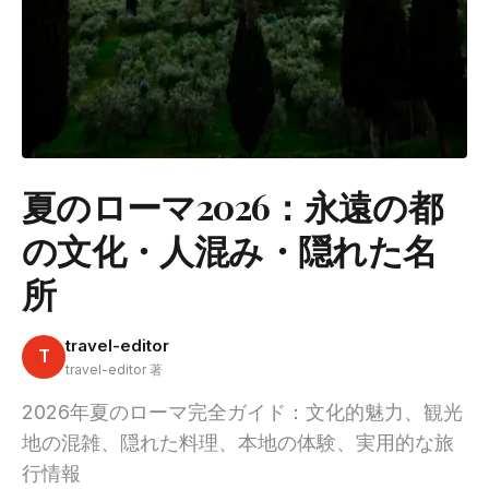
夏のローマ2026：永遠の都
の文化・人混み・隠れた名
所
travel-editor
T
travel-editor 著
2026年夏のローマ完全ガイド：文化的魅力、観光
地の混雑、隠れた料理、本地の体験、実用的な旅
行情報