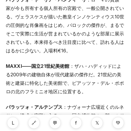
家が今も所有する個人所有の宮殿で、一般公開されてい
る。ヴェラスケスが描いた教皇インノケンティウス10世
の圧倒的な肖像画をはじめ、バロックの傑作が、まるで
そこで実際に生活が営まれているかのような部屋に展示
されている。本来得るべき注目度に比べて、訪れる人は
はるかに少ない。入場料€16。
MAXXI——国立21世紀美術館
：ザハ・ハディッドによ
る2009年の建物自体が現代建築の傑作だ。21世紀の美
術と建築に特化した美術館で、ピアッツァ・デル・ポポ
ロの北のフラミニオ地区に位置する。
パラッツォ・アルテンプス
：ナヴォーナ広場近くのルネ
サンス様式の宮殿に入るローマ国立博物館の一部。ルド
L
🔗
💬
f
𝕏
💚
ヴィジの玉座や「ガラタ人の自殺」など、非常に珍しい