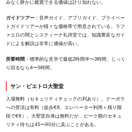
みなく静かに鑑賞できる価値は計り知れない。
ガイドツアー
：音声ガイド、アプリガイド、プライベー
トガイドツアーが様々な価格帯で用意されている。ラフ
ァエロの間とシスティーナ礼拝堂では、知識豊富なガイ
ドによる解説は非常に価値が高い。
所要時間
：標準的な見学で最低2時間半〜3時間、じっく
り回るなら4〜5時間。
サン・ピエトロ大聖堂
入場無料（セキュリティチェックの列あり）。クーポラ
への登頂は有料（徒歩€6、エレベーター利用＋残り階
段で€8）。大聖堂自体は無料だが、ピーク期のセキュ
リティ待ちは45〜90分に及ぶことがある。