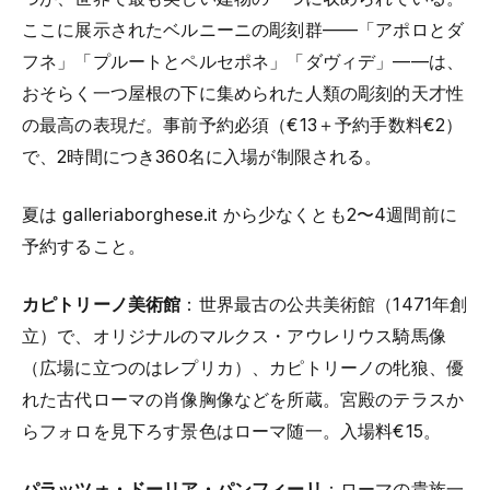
ここに展示されたベルニーニの彫刻群——「アポロとダ
フネ」「プルートとペルセポネ」「ダヴィデ」——は、
おそらく一つ屋根の下に集められた人類の彫刻的天才性
の最高の表現だ。事前予約必須（€13＋予約手数料€2）
で、2時間につき360名に入場が制限される。
夏は galleriaborghese.it から少なくとも2〜4週間前に
予約すること。
カピトリーノ美術館
：世界最古の公共美術館（1471年創
立）で、オリジナルのマルクス・アウレリウス騎馬像
（広場に立つのはレプリカ）、カピトリーノの牝狼、優
れた古代ローマの肖像胸像などを所蔵。宮殿のテラスか
らフォロを見下ろす景色はローマ随一。入場料€15。
パラッツォ・ドーリア・パンフィーリ
：ローマの貴族一