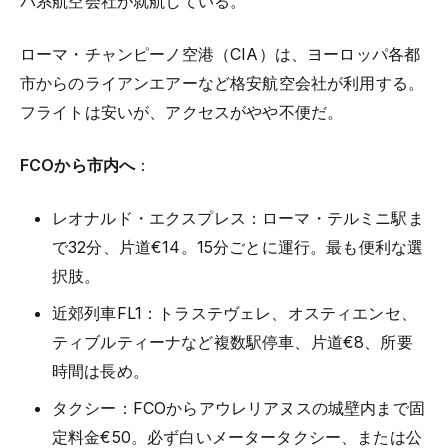
パ系航空会社が就航している。
ローマ・チャンピーノ空港（CIA）は、ヨーロッパ各都
市からのライアンエアーなど格安航空会社が利用する。
フライトは安いが、アクセスがやや不便だ。
FCOから市内へ
：
レオナルド・エクスプレス：ローマ・テルミニ駅ま
で32分、片道€14。15分ごとに運行。最も便利な選
択肢。
近郊列車FL1：トラステヴェレ、オスティエンセ、
ティブルティーナなど複数駅停車、片道€8、所要
時間は長め。
タクシー：FCOからアウレリアヌスの城壁内まで固
定料金€50。必ず白いメータータクシー、または公