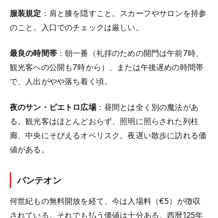
服装規定
：肩と膝を隠すこと。スカーフやサロンを持参
のこと。入口でのチェックは厳しい。
最良の時間帯
：朝一番（礼拝のための開門は午前7時、
観光客への公開も7時から）、または午後遅めの時間帯
で、人出がやや落ち着く頃。
夜のサン・ピエトロ広場
：昼間とは全く別の魔法があ
る。観光客はほとんどおらず、照明に照らされた列柱
廊、中央にそびえるオベリスク。夜遅い散歩に訪れる価
値がある。
パンテオン
何世紀もの無料開放を経て、今は入場料（€5）が徴収
されている。それでも払う価値は十分ある。西暦125年