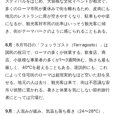
スティバルをはじめ、大規模な文化イベントが相次ぐ。
多くのローマ市民が夏休みで街を離れるため、皮肉にも
地元のレストランに席が空きやすくなり、駐車もやや楽
になるが、観光客対市民の比率はいっそう観光客に傾
き、街がテーマパークのように感じられることもある。
8月
：8月15日の「フェッラゴスト（Ferragosto）」は
国民の祝日で、ローマの多くが休業する。飲食店、商
店、小規模な事業者の多くが1〜3週間休む。熱さも最も
厳しく、40°Cを超えることもある。逆説的にも、これ
によって住宅街のローマは超現実的なほど空いた顔を見
せる。地元の人は去り、観光客は来て、街は不思議な宙
吊り状態に置かれる。暑さと休業を気にしない節約旅行
者にとっては穴場だ。
9月
：人混みが緩み、気温も落ち着き（24〜28°C）、