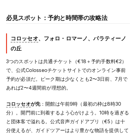
必見スポット：予約と時間帯の攻略法
コロッセオ
、フォロ・ロマーノ、パラティーノ
の丘
3つのスポットは共通チケット（€18＋予約手数料€2）
で、公式Colosseoチケットサイトでのオンライン事前
予約が必須だ。ピーク期は少なくとも2〜3日前、7月で
あれば2〜4週間前が理想的。
コロッセオ
が先
：開館は午前9時（最初の枠は8時30
分）。開門前に到着するよう心がけよう。10時を過ぎる
と団体客で溢れる。公式音声ガイドアプリ（€5）は十
分使えるが、ガイドツアーはより豊かな物語を提供して