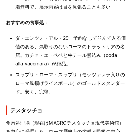
場無料で、展示内容は目を見張ることも多い。
おすすめの食事処
：
ダ・エンツォ・アル・29：予約なしで並んで入る価
値のある、気取りのないローマのトラットリアの名
店。カチョ・エ・ペペと牛テール煮込み（coda
alla vaccinara）が絶品。
スップリ・ローマ：スップリ（モッツァレラ入りの
ローマ風揚げライスボール）のゴールドスタンダー
ド。安く、完璧。
テスタッチョ
食肉処理場（現在はMACROテスタッチョ現代美術館）
を中心に発展した、ローマ歴史上の労働者階級の中心