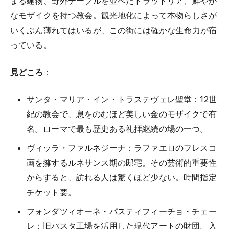
まる建物、野外テーブルを並べたトラットリア、鮮やか
なモザイクを持つ教会。観光地化によって本物らしさが
いくぶん薄れてはいるが、この街には確かな生命力が宿
っている。
見どころ
：
サンタ・マリア・イン・トラステヴェレ聖堂：12世
紀の教会で、息をのむほど美しい金のモザイクで有
名。ローマで最も歴史ある礼拝継続の場の一つ。
ヴィッラ・ファルネジーナ：ラファエロのフレスコ
画を擁するルネサンス期の邸宅。その芸術的重要性
からすると、訪れる人は驚くほど少ない。時間指定
チケット要。
フォンダツィオーネ・パスティフィーチョ・チェー
レ：旧パスタ工場を活用した現代アートの財団。入