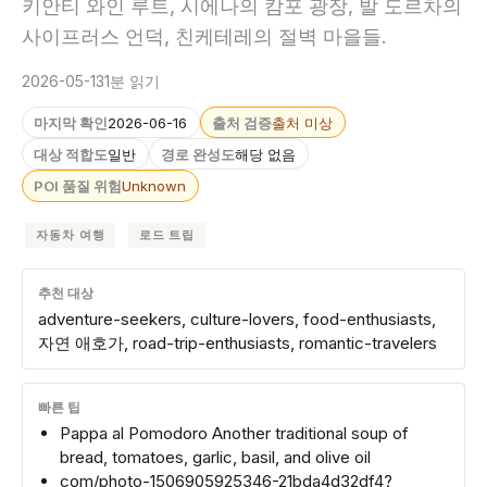
키안티 와인 루트, 시에나의 캄포 광장, 발 도르차의
사이프러스 언덕, 친케테레의 절벽 마을들.
2026-05-13
1분 읽기
마지막 확인
2026-06-16
출처 검증
출처 미상
대상 적합도
일반
경로 완성도
해당 없음
POI 품질 위험
Unknown
자동차 여행
로드 트립
추천 대상
adventure-seekers, culture-lovers, food-enthusiasts,
자연 애호가, road-trip-enthusiasts, romantic-travelers
빠른 팁
Pappa al Pomodoro Another traditional soup of
bread, tomatoes, garlic, basil, and olive oil
com/photo-1506905925346-21bda4d32df4?