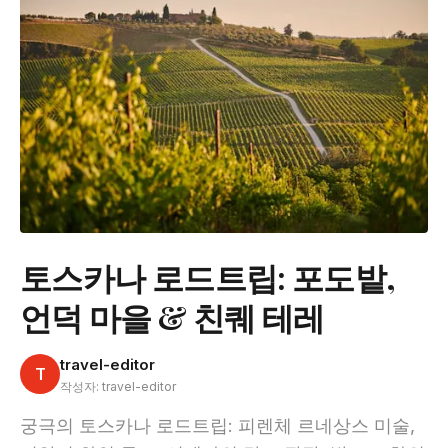
토스카나 로드트립: 포도밭,
언덕 마을 & 친퀘 테레
travel-editor
T
작성자: travel-editor
궁극의 토스카나 로드트립: 피렌체 르네상스 미술,