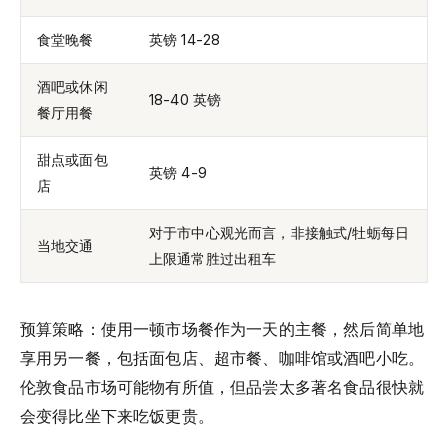
食堂晚餐
英镑 14-28
酒吧或休闲
18-40 英镑
餐厅用餐
甜点或面包
英镑 4-9
店
对于市中心观光而言，非接触式/牡蛎每日
当地交通
上限通常胜过出租车
预算策略：使用一顿市场餐作为一天的主餐，然后简单地
享用另一餐，包括面包店、超市餐、咖啡馆或酒吧小吃。
伦敦食品市场可能物有所值，但品尝太多著名食品很快就
会变得比坐下来吃饭更贵。