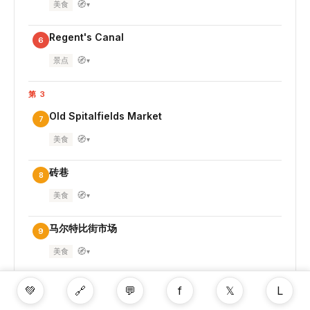
🧭
美食
▾
Regent's Canal
6
🧭
景点
▾
第 3
Old Spitalfields Market
7
🧭
美食
▾
砖巷
8
🧭
美食
▾
马尔特比街市场
9
🧭
美食
▾
Elephant and Castle Food Hall
10
💚
🔗
💬
f
𝕏
L
🧭
美食
▾