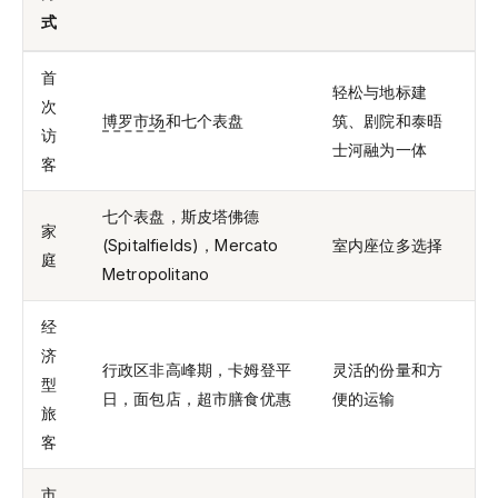
式
首
轻松与地标建
次
博罗市场
和七个表盘
筑、剧院和泰晤
访
士河融为一体
客
七个表盘，斯皮塔佛德
家
(Spitalfields)，Mercato
室内座位多选择
庭
Metropolitano
经
济
行政区非高峰期，卡姆登平
灵活的份量和方
型
日，面包店，超市膳食优惠
便的运输
旅
客
市