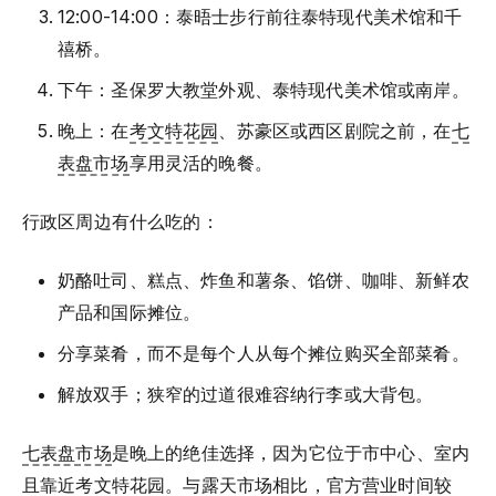
12:00-14:00：泰晤士步行前往泰特现代美术馆和千
禧桥。
下午：圣保罗大教堂外观、泰特现代美术馆或南岸。
晚上：在
考文特花园
、苏豪区或西区剧院之前，在
七
表盘市场
享用灵活的晚餐。
行政区周边有什么吃的：
奶酪吐司、糕点、炸鱼和薯条、馅饼、咖啡、新鲜农
产品和国际摊位。
分享菜肴，而不是每个人从每个摊位购买全部菜肴。
解放双手；狭窄的过道很难容纳行李或大背包。
七表盘市场
是晚上的绝佳选择，因为它位于市中心、室内
且靠近
考文特花园
。与露天市场相比，官方营业时间较