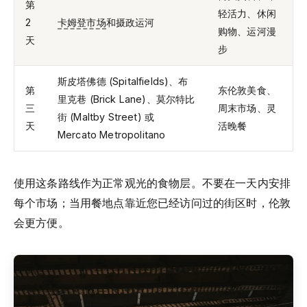
第
轻活力、休闲
2
卡姆登市场
和摄政运河
购物、运河漫
天
步
斯皮塔佛德 (Spitalfields)、布
第
东伦敦美食、
里克巷 (Brick Lane)、莫尔特比
三
周末市场、灵
街 (Maltby Street) 或
天
活晚餐
Mercato Metropolitano
使用这条路线作为正常观光的食物层。不要在一天内安排
每个市场；当用餐地点靠近您已经访问过的街区时，伦敦
会更方便。