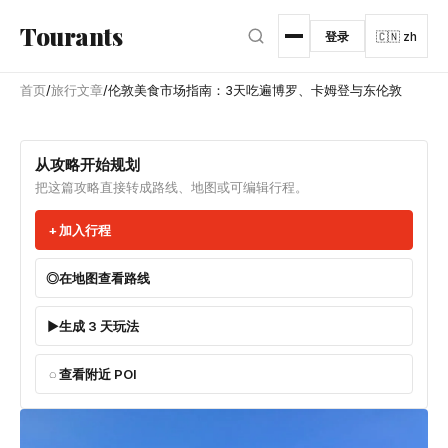
跳转到主内容
Tourants
登录
🇨🇳 zh
首页
/
旅行文章
/
伦敦美食市场指南：3天吃遍博罗、卡姆登与东伦敦
从攻略开始规划
把这篇攻略直接转成路线、地图或可编辑行程。
加入行程
在地图查看路线
生成 3 天玩法
查看附近 POI