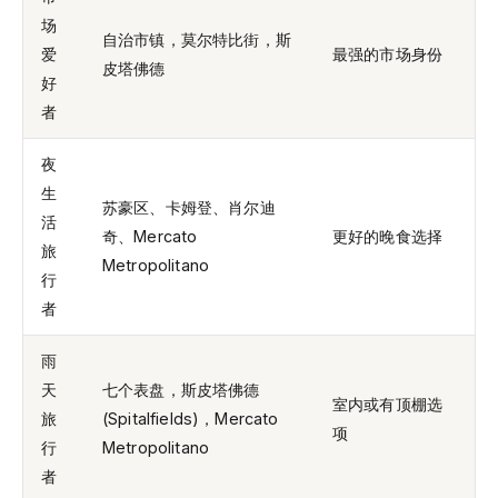
场
自治市镇，莫尔特比街，斯
爱
最强的市场身份
皮塔佛德
好
者
夜
生
苏豪区、卡姆登、肖尔迪
活
奇、Mercato
更好的晚食选择
旅
Metropolitano
行
者
雨
天
七个表盘，斯皮塔佛德
室内或有顶棚选
旅
(Spitalfields)，Mercato
项
行
Metropolitano
者