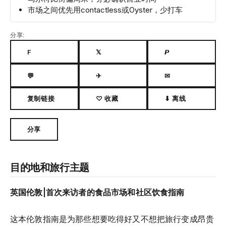
市场之间优先用contactless或Oyster，少打车
分享:
F
𝕏
𝙋
💬
✈
✉
复制链接
♡ 收藏
⬇ 离线
分享
目的地和旅行主题
英国伦敦|首次来访者的食品市场和社区饮食指南
这本伦敦指南是为那些想要吃得好又不想把旅行变成昂贵