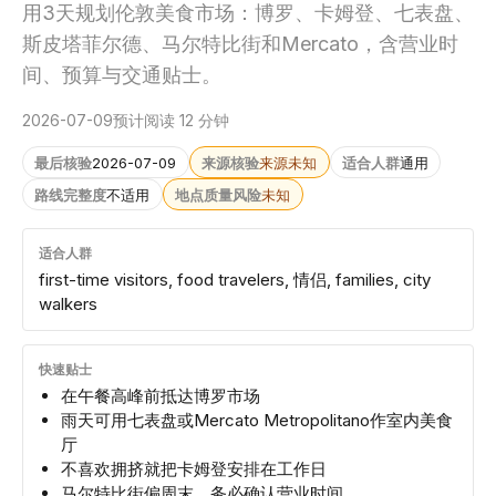
用3天规划伦敦美食市场：博罗、卡姆登、七表盘、
斯皮塔菲尔德、马尔特比街和Mercato，含营业时
间、预算与交通贴士。
2026-07-09
预计阅读 12 分钟
最后核验
2026-07-09
来源核验
来源未知
适合人群
通用
路线完整度
不适用
地点质量风险
未知
适合人群
first-time visitors, food travelers, 情侣, families, city
walkers
快速贴士
在午餐高峰前抵达博罗市场
雨天可用七表盘或Mercato Metropolitano作室内美食
厅
不喜欢拥挤就把卡姆登安排在工作日
马尔特比街偏周末，务必确认营业时间