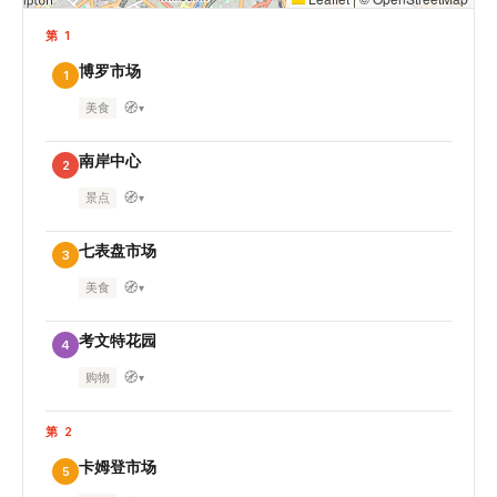
第 1
博罗市场
1
🧭
美食
▾
南岸中心
2
🧭
景点
▾
七表盘市场
3
🧭
美食
▾
考文特花园
4
🧭
购物
▾
第 2
卡姆登市场
5