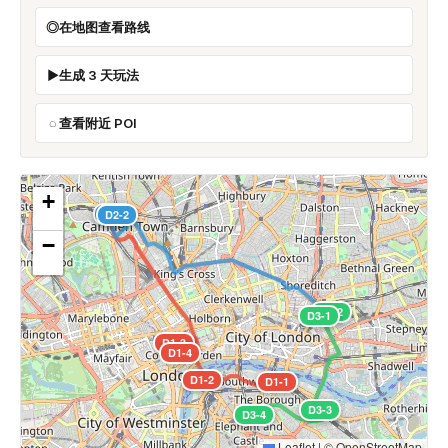
在地图查看路线
生成 3 天玩法
查看附近 POI
+
D2-1
D2-2
−
D3-2
D3-1
D1-3
D1-4
D1-2
D1-1
D3-3
D3-4
Leaflet
|
©
OpenStreetMap