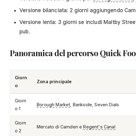
Versione bilanciata: 2 giorni aggiungendo Camd
Versione lenta: 3 giorni se includi Maltby Str
pub.
Panoramica del percorso Quick Fo
Giorn
Zona principale
o
Giorn
Borough Market
, Bankside, Seven Dials
o 1
Giorn
Mercato di Camden e
Regent's Canal
o 2