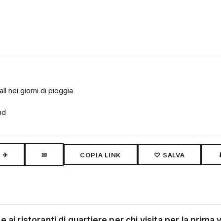
 nei giorni di pioggia
nd
✈
✉
COPIA LINK
♡ SALVA
 ai ristoranti di quartiere per chi visita per la prima 