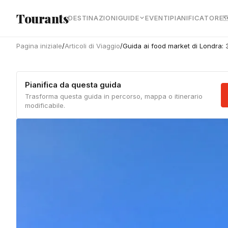
Vai al contenuto principale
Tourants
DESTINAZIONI
GUIDE
EVENTI
PIANIFICATORE

Pagina iniziale
/
Articoli di Viaggio
/
Guida ai food market di Londra:
Pianifica da questa guida
Trasforma questa guida in percorso, mappa o itinerario
modificabile.