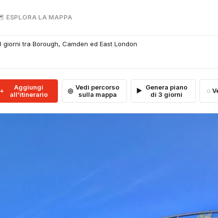
 ESPLORA LA MAPPA
 3 giorni tra Borough, Camden ed East London
Aggiungi
Vedi percorso
Genera piano
V
all'itinerario
sulla mappa
di 3 giorni