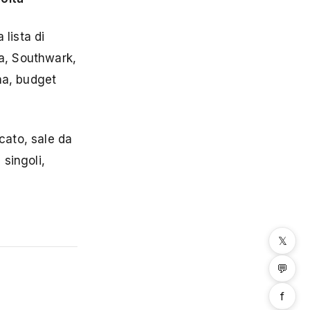
lista di
ra, Southwark,
na, budget
cato, sale da
 singoli,
𝕏
💬
f