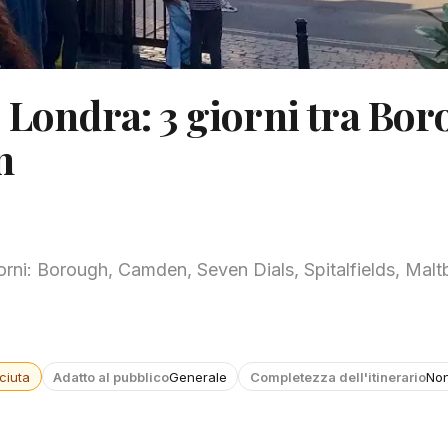
 Londra: 3 giorni tra Bor
n
orni: Borough, Camden, Seven Dials, Spitalfields, Malt
ciuta
Adatto al pubblico
Generale
Completezza dell'itinerario
Non