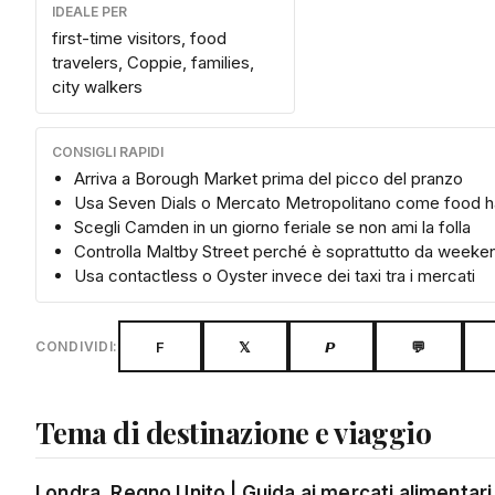
IDEALE PER
first-time visitors, food
travelers, Coppie, families,
city walkers
CONSIGLI RAPIDI
Arriva a Borough Market prima del picco del pranzo
Usa Seven Dials o Mercato Metropolitano come food hall
Scegli Camden in un giorno feriale se non ami la folla
Controlla Maltby Street perché è soprattutto da weeke
Usa contactless o Oyster invece dei taxi tra i mercati
F
𝕏
𝙋
💬
CONDIVIDI:
Tema di destinazione e viaggio
Londra, Regno Unito | Guida ai mercati alimentari e