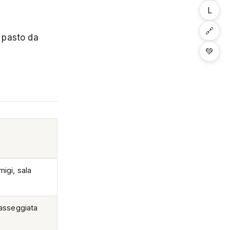
L
🔗
n pasto da
💚
igi, sala
passeggiata