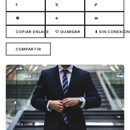
F
𝕏
𝙋
💬
✈
✉
COPIAR ENLACE
♡ GUARDAR
⬇ SIN CONEXIÓN
COMPARTIR