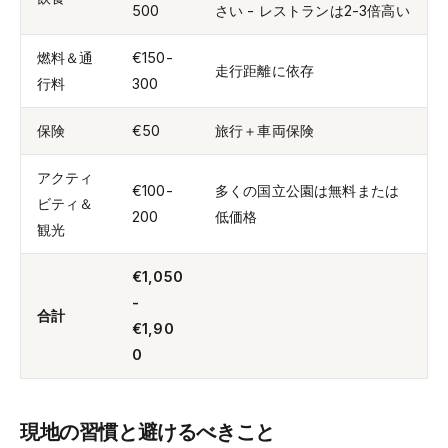
500
さい - レストランは2-3倍高い
燃料＆通
€150-
走行距離に依存
行料
300
保険
€50
旅行＋車両保険
アクティ
€100-
多くの国立公園は無料または
ビティ＆
200
低価格
観光
€1,050
-
合計
€1,90
0
現地の習慣と避けるべきこと