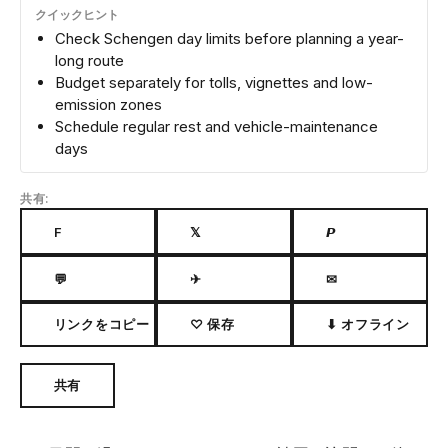
クイックヒント
Check Schengen day limits before planning a year-
long route
Budget separately for tolls, vignettes and low-
emission zones
Schedule regular rest and vehicle-maintenance
days
共有:
F
𝕏
𝙋
💬
✈
✉
リンクをコピー
♡ 保存
⬇ オフライン
共有