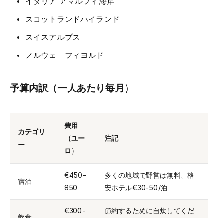
イタリア アマルフィ海岸
スコットランドハイランド
スイスアルプス
ノルウェーフィヨルド
予算内訳（一人あたり毎月）
費用
カテゴリ
（ユー
注記
ー
ロ）
€450-
多くの地域で野営は無料、格
宿泊
850
安ホテル€30-50/泊
€300-
節約するために自炊してくだ
飲食