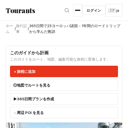
メインコンテンツへスキップ
Tourants
ログイン
🇯🇵 ja
ホー
旅行記
365日間で25ヨーロッパ諸国 - 1年間のロードトリップ
/
/
ム
事
から学んだ教訓
このガイドから計画
このガイドをルート、地図、編集可能な旅程に変換します。
旅程に追加
地図でルートを見る
365日間プランを作成
周辺 POI を見る