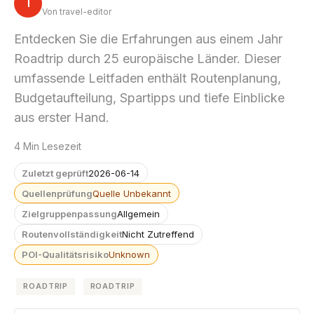
T
Von travel-editor
Entdecken Sie die Erfahrungen aus einem Jahr
Roadtrip durch 25 europäische Länder. Dieser
umfassende Leitfaden enthält Routenplanung,
Budgetaufteilung, Spartipps und tiefe Einblicke
aus erster Hand.
4 Min Lesezeit
Zuletzt geprüft
2026-06-14
Quellenprüfung
Quelle Unbekannt
Zielgruppenpassung
Allgemein
Routenvollständigkeit
Nicht Zutreffend
POI-Qualitätsrisiko
Unknown
ROADTRIP
ROADTRIP