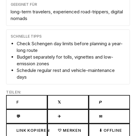
GEEIGNET FÜR
long-term travelers, experienced road-trippers, digital
nomads
SCHNELLE TIPPS
Check Schengen day limits before planning a year-
long route
Budget separately for tolls, vignettes and low-
emission zones
Schedule regular rest and vehicle-maintenance
days
TEILEN:
F
𝕏
𝙋
💬
✈
✉
LINK KOPIEREN
♡ MERKEN
⬇ OFFLINE