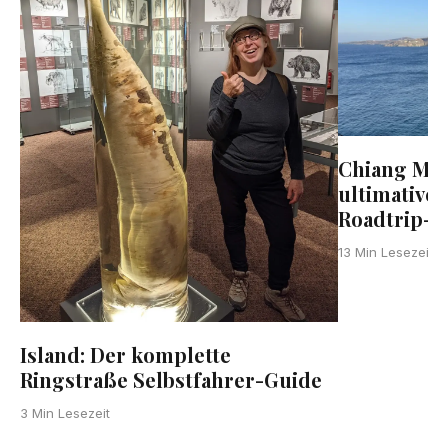
Chiang Mai
ultimative
Roadtrip-G
T
13 Min Lesezeit
Island: Der komplette
Ringstraße Selbstfahrer-Guide
3 Min Lesezeit