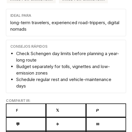
IDEAL PARA
long-term travelers, experienced road-trippers, digital
nomads
CONSEJOS RÁPIDOS
Check Schengen day limits before planning a year-
long route
Budget separately for tolls, vignettes and low-
emission zones
Schedule regular rest and vehicle-maintenance
days
COMPARTIR:
F
𝕏
𝙋
💬
✈
✉