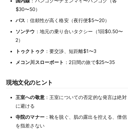
国内線
：バンコク〜チェンマイ〜バンコク（各
$30〜50）
バス
：信頼性が高く格安（夜行便$5〜20）
ソンテウ
：地元の乗り合いタクシー（1回$0.50〜
2）
トゥクトゥク
：要交渉、短距離$1〜3
メコン川スローボート
：2日間の旅で$25〜35
現地文化のヒント
王室への敬意
：王室についての否定的な発言は絶対
に避ける
寺院のマナー
：靴を脱ぐ、肌の露出を控える、僧侶
を指差さない