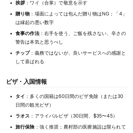
挨拶
：ワイ（合掌）で敬意を示す
贈り物
：場面によっては包んだ贈り物はNG；「4」
は縁起の悪い数字
食事の作法
：右手を使う、ご飯を残さない、辛さの
警告は本気と思うべし
チップ
：義務ではないが、良いサービスへの感謝と
して喜ばれる
ビザ・入国情報
タイ
：多くの国籍は60日間のビザ免除（または30
日間の観光ビザ）
ラオス
：アライバルビザ（30日間、$35〜45）
旅行保険
：強く推奨；農村部の医療施設は限られて