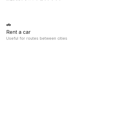
🚗
Rent a car
Useful for routes between cities
他の目的地と比較