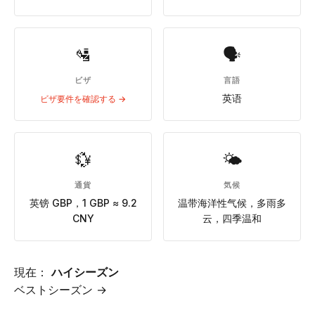
🛂
🗣
ビザ
言語
英语
ビザ要件を確認する →
💱
🌤
通貨
気候
英镑 GBP，1 GBP ≈ 9.2
温带海洋性气候，多雨多
CNY
云，四季温和
現在：
ハイシーズン
ベストシーズン →