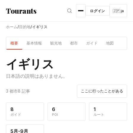
メインコンテンツへスキップ
Tourants
ログイン
🇯🇵 ja
ホーム
/
目的地
/
イギリス
概要
基本情報
観光地
都市
ガイド
地図
イギリス
日本語の説明はありません。
3 都市
8 記事
ここに行ったことがある
8
6
1
ガイド
POI
ルート
5月-9月