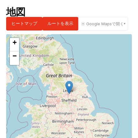
地図
ヒートマップ
ルートを表示
☉ Google Mapsで開く
▾
+
−