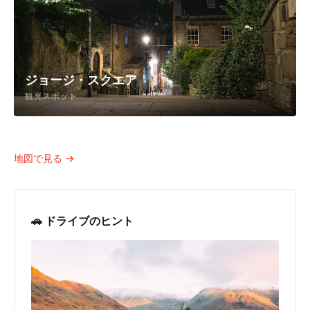
ジョージ・スクエア
観光スポット
グラスマーケット
観光スポット
地図で見る →
🚗 ドライブのヒント