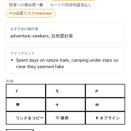
読者への適合度
一般
ルートの完全性
該当なし
POI品質リスク
Unknown
おすすめの旅行者
adventure-seekers, 自然愛好家
クイックヒント
Spent days on nature trails, camping under stars so
clear they seemed fake
共有:
F
𝕏
𝙋
💬
✈
✉
リンクをコピー
♡ 保存
⬇ オフライン