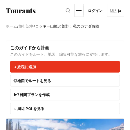
メインコンテンツへスキップ
Tourants
ログイン
🇯🇵 ja
ホーム
/
旅行記事
/
ロッキー山脈と荒野：私のカナダ冒険
このガイドから計画
このガイドをルート、地図、編集可能な旅程に変換します。
旅程に追加
地図でルートを見る
7日間プランを作成
周辺 POI を見る