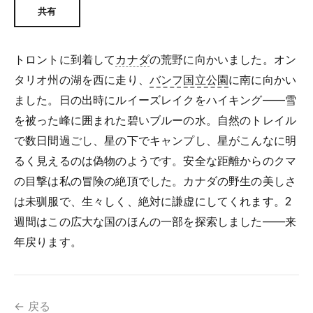
共有
トロントに到着して
カナダ
の荒野に向かいました。オン
タリオ州の湖を西に走り、
バンフ国立公園
に南に向かい
ました。日の出時にルイーズレイクをハイキング——雪
を被った峰に囲まれた碧いブルーの水。自然のトレイル
で数日間過ごし、星の下でキャンプし、星がこんなに明
るく見えるのは偽物のようです。安全な距離からのクマ
の目撃は私の冒険の絶頂でした。カナダの野生の美しさ
は未驯服で、生々しく、絶対に謙虚にしてくれます。2
週間はこの広大な国のほんの一部を探索しました——来
年戻ります。
← 戻る