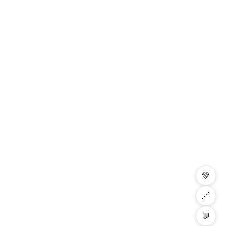
💚
🔗
💬