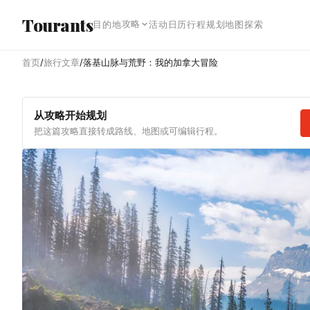
跳转到主内容
Tourants
攻略
目的地
活动日历
行程规划
地图探索
首页
/
旅行文章
/
落基山脉与荒野：我的加拿大冒险
从攻略开始规划
把这篇攻略直接转成路线、地图或可编辑行程。