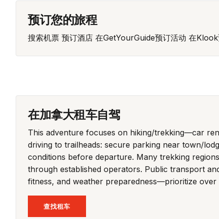
预订您的旅程
搜索机票
预订酒店
在GetYourGuide预订活动
在Kloo
在加拿大租车自驾
This adventure focuses on hiking/trekking—car rental
driving to trailheads: secure parking near town/l
conditions before departure. Many trekking regions i
through established operators. Public transport an
fitness, and weather preparedness—prioritize over 
查找租车