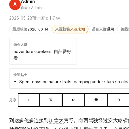
Admin
A
作者：Admin
2026-05-28
预计阅读 1 分钟
最后核验
2026-06-14
来源核验
来源未知
适合人群
通用
路线
适合人群
adventure-seekers, 自然爱好
者
快速贴士
Spent days on nature trails, camping under stars so cl
F
𝕏
𝙋
💬
✈
分享:
到达多伦多连接到
加拿大
荒野。向西驾驶经过安大略省