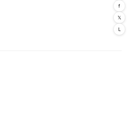
f
𝕏
L