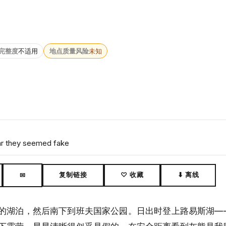
完整度
不适用
地点质量风险
未知
ear they seemed fake
复制链接
♡ 收藏
⬇ 离线
✉
的湖泊，然后南下到班夫国家公园。日出时登上路易斯湖—