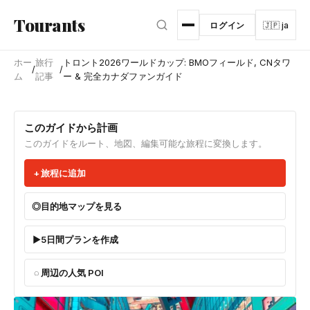
メインコンテンツへスキップ
Tourants
ログイン
🇯🇵 ja
ホー
旅行
トロント2026ワールドカップ: BMOフィールド, CNタワ
/
/
ム
記事
ー & 完全カナダファンガイド
このガイドから計画
このガイドをルート、地図、編集可能な旅程に変換します。
旅程に追加
目的地マップを見る
5日間プランを作成
周辺の人気 POI