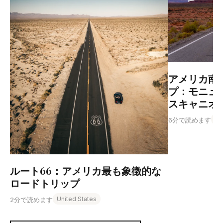
アメリカ南
プ：モニュ
スキャニオ
Un
6分で読めます
ルート66：アメリカ最も象徴的な
ロードトリップ
United States
2分で読めます