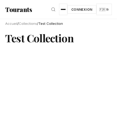
Aller au contenu principal
Tourants
CONNEXION
🇫🇷 fr
Accueil
/
Collections
/
Test Collection
Test Collection