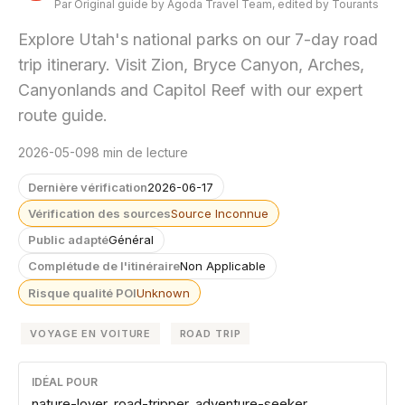
Par Original guide by Agoda Travel Team, edited by Tourants
Explore Utah's national parks on our 7-day road
trip itinerary. Visit Zion, Bryce Canyon, Arches,
Canyonlands and Capitol Reef with our expert
route guide.
2026-05-09
8 min de lecture
Dernière vérification
2026-06-17
Vérification des sources
Source Inconnue
Public adapté
Général
Complétude de l'itinéraire
Non Applicable
Risque qualité POI
Unknown
VOYAGE EN VOITURE
ROAD TRIP
IDÉAL POUR
nature-lover, road-tripper, adventure-seeker