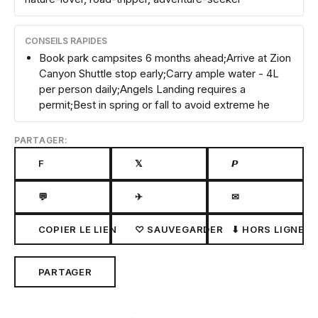
CONSEILS RAPIDES
Book park campsites 6 months ahead;Arrive at Zion
Canyon Shuttle stop early;Carry ample water - 4L
per person daily;Angels Landing requires a
permit;Best in spring or fall to avoid extreme he
PARTAGER:
F
𝕏
𝙋
💬
✈
✉
COPIER LE LIEN
♡ SAUVEGARDER
⬇ HORS LIGNE
PARTAGER