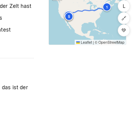
L
er Zelt hast
1
2
3
4
5
s
🔗
test
💚
Leaflet
|
©
OpenStreetMap
 das ist der