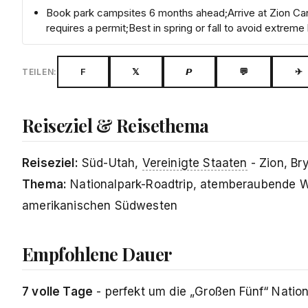
Book park campsites 6 months ahead;Arrive at Zion Can
requires a permit;Best in spring or fall to avoid extreme
F
𝕏
𝙋
💬
✈
TEILEN:
Reiseziel & Reisethema
Reiseziel:
Süd-Utah,
Vereinigte Staaten
- Zion, Br
Thema:
Nationalpark-Roadtrip, atemberaubende W
amerikanischen Südwesten
Empfohlene Dauer
7 volle Tage
- perfekt um die „Großen Fünf“ Natio