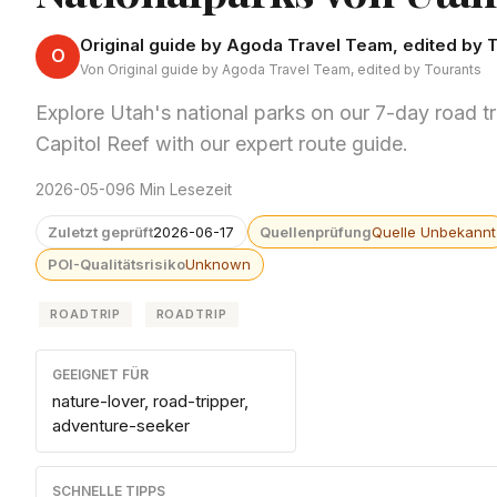
Original guide by Agoda Travel Team, edited by 
O
Von Original guide by Agoda Travel Team, edited by Tourants
Explore Utah's national parks on our 7-day road tr
Capitol Reef with our expert route guide.
2026-05-09
6 Min Lesezeit
Zuletzt geprüft
2026-06-17
Quellenprüfung
Quelle Unbekannt
POI-Qualitätsrisiko
Unknown
ROADTRIP
ROADTRIP
GEEIGNET FÜR
nature-lover, road-tripper,
adventure-seeker
SCHNELLE TIPPS