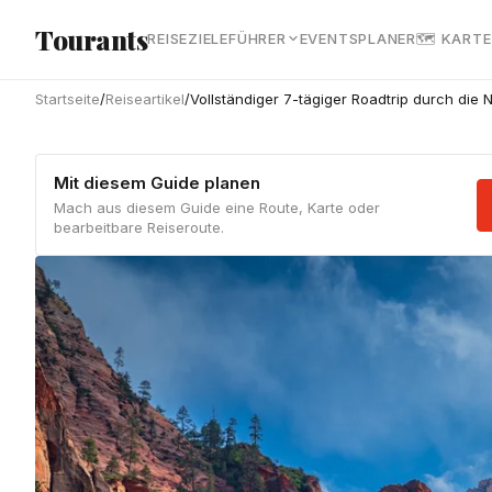
Zum Hauptinhalt springen
Tourants
REISEZIELE
FÜHRER
EVENTS
PLANER
🗺 KARTE
Startseite
/
Reiseartikel
/
Vollständiger 7-tägiger Roadtrip durch die 
Mit diesem Guide planen
Mach aus diesem Guide eine Route, Karte oder
bearbeitbare Reiseroute.