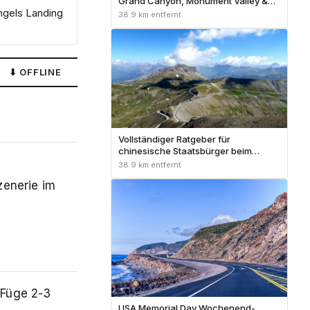
Grand Canyon, Monument Valley &
ngels Landing
Zion – Kompletter Reiseführer
38.9 km entfernt
⬇ OFFLINE
Vollständiger Ratgeber für
chinesische Staatsbürger beim
Fahren im Ausland 2026:
38.9 km entfernt
Internationaler Führerschein und
zenerie im
weltweiter Mietwagen
 Füge 2-3
USA Memorial Day Wochenend-