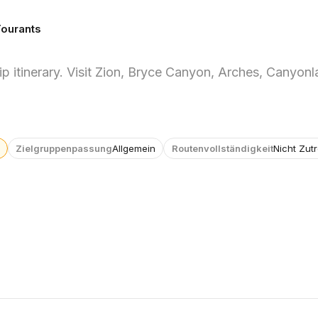
Tourants
ip itinerary. Visit Zion, Bryce Canyon, Arches, Canyon
Zielgruppenpassung
Allgemein
Routenvollständigkeit
Nicht Zut