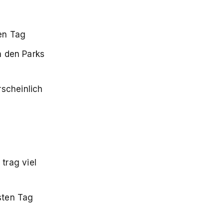
en Tag
n den Parks
rscheinlich
trag viel
sten Tag