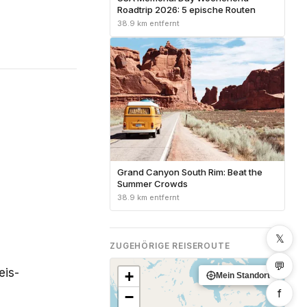
Roadtrip 2026: 5 epische Routen
38.9 km entfernt
Grand Canyon South Rim: Beat the
Summer Crowds
38.9 km entfernt
𝕏
ZUGEHÖRIGE REISEROUTE
💬
eis-
+
Mein Standort
f
−