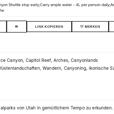
yon Shuttle stop early;Carry ample water - 4L per person daily;A
 he
✉
LINK KOPIEREN
♡ MERKEN
yce Canyon, Capitol Reef, Arches, Canyonlands
üstenlandschaften, Wandern, Canyoning, ikonische S
nalparks von Utah in gemütlichem Tempo zu erkunden.