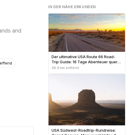
IN DER NÄHE ERKUNDEN
lands and
Der ultimative USA Route 66 Road-
Trip Guide: 16 Tage Abenteuer quer
reffend
durch Amerika
38.9 km entfernt
USA Südwest-Roadtrip-Rundreise: