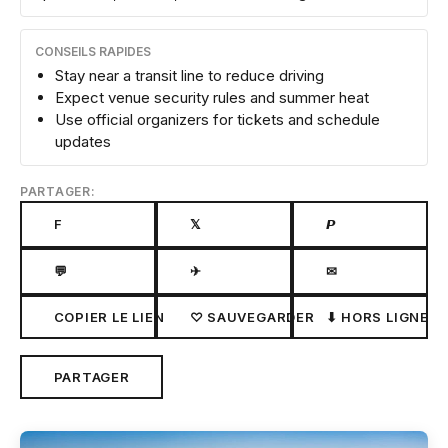
CONSEILS RAPIDES
Stay near a transit line to reduce driving
Expect venue security rules and summer heat
Use official organizers for tickets and schedule
updates
PARTAGER:
F
𝕏
𝙋
💬
✈
✉
COPIER LE LIEN
♡ SAUVEGARDER
⬇ HORS LIGNE
PARTAGER