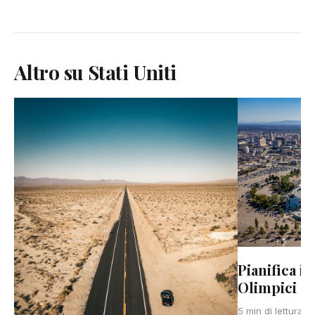
Altro su Stati Uniti
Pianifica il
Olimpici d
U
5 min di lettura