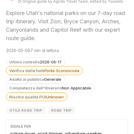
Di Original guide by Agoda Travel Team, edited by Tourants
Explore Utah's national parks on our 7-day road
trip itinerary. Visit Zion, Bryce Canyon, Arches,
Canyonlands and Capitol Reef with our expert
route guide.
2026-05-09
7 min di lettura
Ultimo controllo
2026-06-17
Verifica delle fonti
Fonte Sconosciuta
Adatto al pubblico
Generale
Completezza dell'itinerario
Non Applicabile
Rischio qualità POI
Unknown
STILE ROAD TRIP
ROAD TRIP
IDEALE PER
nature-lover, road-tripper, adventure-seeker