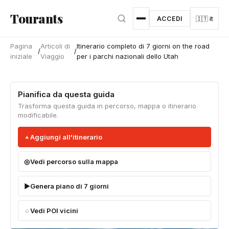
Vai al contenuto principale
Tourants
ACCEDI
🇮🇹 it
Pagina
Articoli di
Itinerario completo di 7 giorni on the road
/
/
iniziale
Viaggio
per i parchi nazionali dello Utah
Pianifica da questa guida
Trasforma questa guida in percorso, mappa o itinerario
modificabile.
Aggiungi all'itinerario
Vedi percorso sulla mappa
Genera piano di 7 giorni
Vedi POI vicini