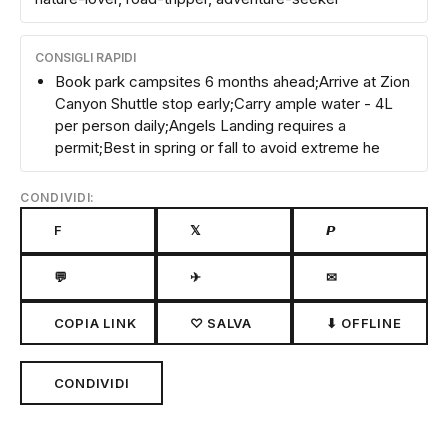
CONSIGLI RAPIDI
Book park campsites 6 months ahead;Arrive at Zion
Canyon Shuttle stop early;Carry ample water - 4L
per person daily;Angels Landing requires a
permit;Best in spring or fall to avoid extreme he
CONDIVIDI:
F
𝕏
𝙋
💬
✈
✉
COPIA LINK
♡ SALVA
⬇ OFFLINE
CONDIVIDI