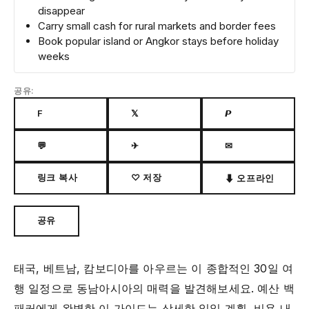
disappear
Carry small cash for rural markets and border fees
Book popular island or Angkor stays before holiday
weeks
공유:
F
𝕏
𝙋
💬
✈
✉
링크 복사
♡ 저장
⬇ 오프라인
공유
태국, 베트남, 캄보디아를 아우르는 이 종합적인 30일 여
행 일정으로 동남아시아의 매력을 발견해보세요. 예산 백
패커에게 완벽한 이 가이드는 상세한 일일 계획, 비용 내