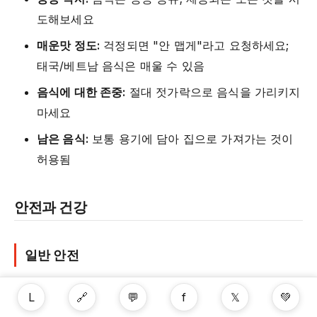
도해보세요
매운맛 정도:
걱정되면 "안 맵게"라고 요청하세요;
태국/베트남 음식은 매울 수 있음
음식에 대한 존중:
절대 젓가락으로 음식을 가리키지
마세요
남은 음식:
보통 용기에 담아 집으로 가져가는 것이
허용됨
안전과 건강
일반 안전
동남아시아는 관광객에게 일반적으로 안전함
L
🔗
💬
f
𝕏
💚
혼잡한 지역에서 소액 절도가 흔함; 귀중품 안전하게