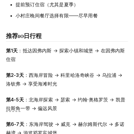
提前预订住宿（尤其是夏季）
小村庄晚间餐厅选择有限——尽早用餐
推荐10日行程
第1天
：抵达因弗内斯 → 探索小镇和城堡 → 在因弗内斯
住宿
第2-3天
：西海岸冒险 → 科里哈洛奇峡谷 → 乌拉浦 →
洛钦弗 → 享受海滩时光
第4-5天
：北海岸探索 → 瑟索 → 约翰·奥格罗茨 → 凯普
拉斯角
一带 → 偏远风景
第6-7天
：东海岸驾驶 → 威克 → 赫尔姆斯代尔 → 多诺
赫湾 → 游览
邓罗宾城堡