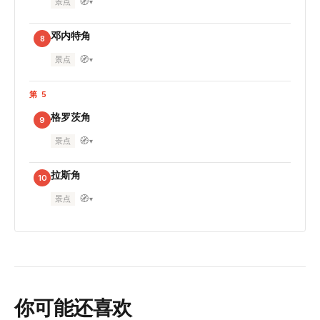
🧭
景点
▾
邓内特角
8
🧭
景点
▾
第 5
格罗茨角
9
🧭
景点
▾
拉斯角
10
🧭
景点
▾
你可能还喜欢