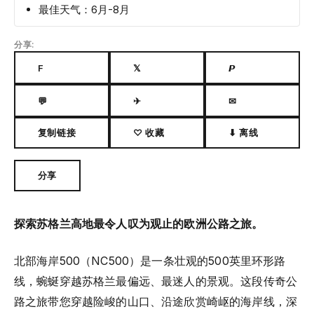
最佳天气：6月-8月
分享:
F
𝕏
𝙋
💬
✈
✉
复制链接
♡ 收藏
⬇ 离线
分享
探索苏格兰高地最令人叹为观止的欧洲公路之旅。
北部海岸500（NC500）是一条壮观的500英里环形路
线，蜿蜒穿越苏格兰最偏远、最迷人的景观。这段传奇公
路之旅带您穿越险峻的山口、沿途欣赏崎岖的海岸线，深