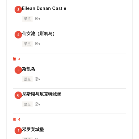
Eilean Donan Castle
3
🧭
景点
▾
仙女池（斯凯岛）
4
🧭
景点
▾
第 3
斯凯岛
5
🧭
景点
▾
尼斯湖与厄克特城堡
6
🧭
景点
▾
第 4
邓罗宾城堡
7