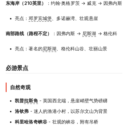
东海岸（210英里）
：约翰·奥格罗茨 → 威克 → 因弗内斯
亮点：
邓罗宾城堡
、多诺赫湾、壮观悬崖
南部路线（路程不定）
：因弗内斯 →
尼斯湖
→ 格伦科
亮点：著名的
尼斯湖
、格伦科山谷、壮丽山景
必游景点
自然奇观
凯普
拉斯角
- 英国西北端，悬崖峭壁气势磅礴
洛钦弗
- 迷人的渔港小村，以苏尔文山为背景
科里哈洛奇峡谷
- 壮观的峡谷，附有吊桥