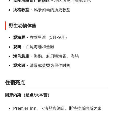
盖尔洛赫遗产博物馆
- 地区历史与高地文化
汤格教堂
- 风景如画的历史教堂
野生动物体验
观海豚
- 在默里湾（5月-9月）
观鹰
- 白尾海雕和金雕
海鸟悬崖
- 海鹦、剃刀嘴海雀、海鸠
观水獭
- 清晨或黄昏为最佳时机
住宿亮点
因弗内斯（起点/大本营）
Premier Inn、卡洛登宫酒店、斯特拉斯内斯之家