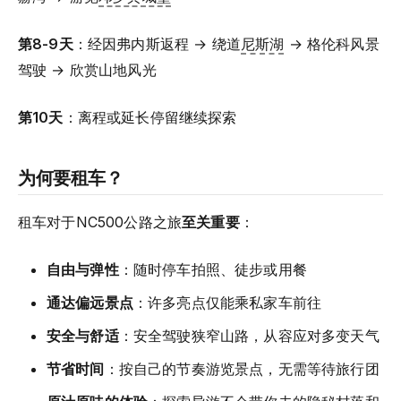
第8-9天
：经因弗内斯返程 → 绕道
尼斯湖
→ 格伦科风景
驾驶 → 欣赏山地风光
第10天
：离程或延长停留继续探索
为何要租车？
租车对于NC500公路之旅
至关重要
：
自由与弹性
：随时停车拍照、徒步或用餐
通达偏远景点
：许多亮点仅能乘私家车前往
安全与舒适
：安全驾驶狭窄山路，从容应对多变天气
节省时间
：按自己的节奏游览景点，无需等待旅行团