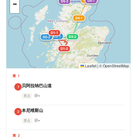
D5-1
D5-2
−
D4-1
D1-1
D3-1
D2-1
D3-2
D2-2
D1-2
Leaflet
|
©
OpenStreetMap
第 1
贝阿拉纳巴山道
1
🧭
景点
▾
本尼维斯山
2
🧭
景点
▾
第 2