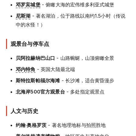
邓罗宾城堡
- 俯瞰大海的宏伟维多利亚式城堡
尼斯湖
- 著名湖泊，位于路线以南约1.5小时（传说
中的水怪！）
观景台与停车点
贝阿拉赫纳巴山口
- 山路蜿蜒，山顶俯瞰全景
邓内特角
- 英国大陆最北端
斯特拉斯帕福尔海滩
- 长沙滩，适合黄昏漫步
北海岸500官方观景台
- 多处指定观景点
人文与历史
约翰·奥格罗茨
- 著名地理地标与拍照胜地