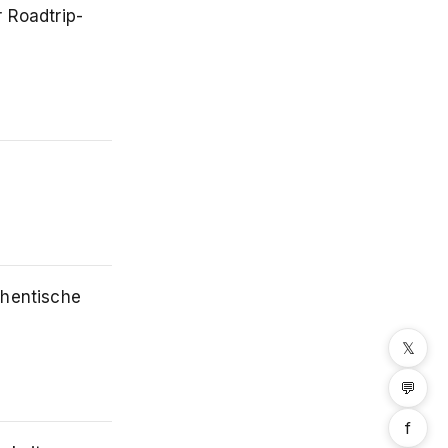
 Roadtrip-
thentische
𝕏
💬
f