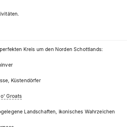
ivitäten.
perfekten Kreis um den Norden Schottlands:
hinver
ässe, Küstendörfer
o' Groats
abgelegene Landschaften, ikonisches Wahrzeichen