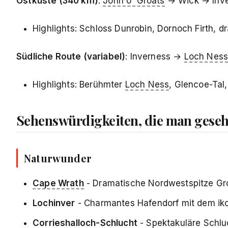
Ostküste (340 km)
:
John o' Groats
→ Wick → Inv
Highlights: Schloss Dunrobin, Dornoch Firth, d
Südliche Route (variabel)
: Inverness →
Loch Nes
Highlights: Berühmter
Loch Ness
, Glencoe-Tal
Sehenswürdigkeiten, die man gese
Naturwunder
Cape Wrath
- Dramatische Nordwestspitze Gro
Lochinver
- Charmantes Hafendorf mit dem iko
Corrieshalloch-Schlucht
- Spektakuläre Schl