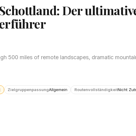
chottland: Der ultimativ
erführer
ough 500 miles of remote landscapes, dramatic mountai
t
Zielgruppenpassung
Allgemein
Routenvollständigkeit
Nicht Zut