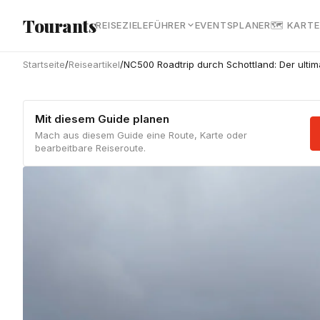
Zum Hauptinhalt springen
Tourants
REISEZIELE
FÜHRER
EVENTS
PLANER
🗺 KARTE
Startseite
/
Reiseartikel
/
NC500 Roadtrip durch Schottland: Der ulti
Mit diesem Guide planen
Mach aus diesem Guide eine Route, Karte oder
bearbeitbare Reiseroute.