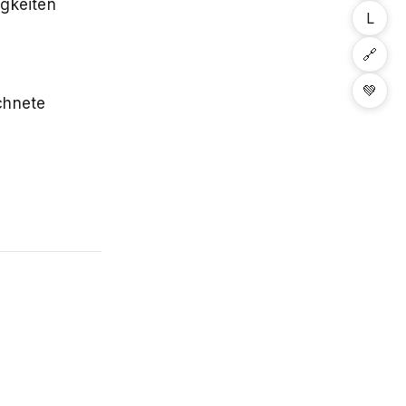
igkeiten
L
🔗
💚
chnete