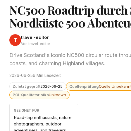
NC500 Roadtrip durch S
Nordküste 500 Abenteu
travel-editor
T
Von travel-editor
Drive Scotland's iconic NC500 circular route thr
coasts, and charming Highland villages.
2026-06-25
6 Min Lesezeit
Zuletzt geprüft
2026-06-25
Quellenprüfung
Quelle Unbekann
POI-Qualitätsrisiko
Unknown
GEEIGNET FÜR
Road-trip enthusiasts, nature
photographers, outdoor
adventurers, and travelers