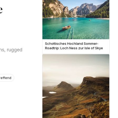
e
Schottisches Hochland Sommer-
Roadtrip: Loch Ness zur Isle of Skye
ns, rugged
reffend