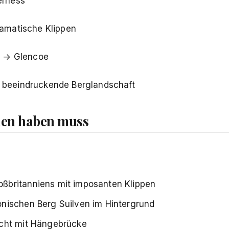
erness
ramatische Klippen
s
→ Glencoe
, beeindruckende Berglandschaft
hen haben muss
ßbritanniens mit imposanten Klippen
nischen Berg Suilven im Hintergrund
ucht mit Hängebrücke