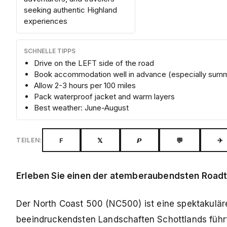
seeking authentic Highland
experiences
SCHNELLE TIPPS
Drive on the LEFT side of the road
Book accommodation well in advance (especially sum
Allow 2-3 hours per 100 miles
Pack waterproof jacket and warm layers
Best weather: June-August
F
𝕏
𝙋
💬
✈
TEILEN:
Erleben Sie einen der atemberaubendsten Roadtr
Der North Coast 500 (NC500) ist eine spektakulär
beeindruckendsten Landschaften Schottlands führt