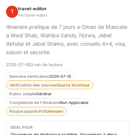
travel-editor
T
Par travel-editor
Itineraire pratique de 7 jours a Oman de Mascate
a Wadi Shab, Wahiba Sands, Nizwa, Jebel
Akhdar et Jebel Shams, avec conseils 4x4, visa,
saison et securite.
2026-07-08
3 min de lecture
Dernière vérification
2026-07-10
Vérification des sources
Source Inconnue
Public adapté
Général
Complétude de l'itinéraire
Non Applicable
Risque qualité POI
Unknown
IDÉAL POUR
Voyageurs en itinérance routière, Voyageurs à deux,