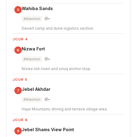
Wahiba Sands
5
🧭
Attraction
▾
Desert camp and dune logistics section.
JOUR 4
Nizwa Fort
6
🧭
Attraction
▾
Nizwa old-town and souq anchor stop.
JOUR 5
Jebel Akhdar
7
🧭
Attraction
▾
Hajar Mountains driving and terrace village area.
JOUR 6
Jebel Shams View Point
8