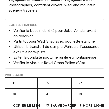
Photographes, confident drivers, wadi and mountain
scenery travelers
CONSEILS RAPIDES
Verifier le besoin de 4x4 pour Jebel Akhdar avant
de reserver
Partir tot pour Wadi Shab avec pochette etanche
Utiliser le transfert du camp a Wahiba si l'assurance
exclut le hors-piste
Eviter la conduite nocturne rurale et montagneuse
Verifier le visa sur Royal Oman Police eVisa
PARTAGER:
F
𝕏
𝙋
💬
✈
✉
COPIER LE LIEN
♡ SAUVEGARDER
⬇ HORS LIGNE