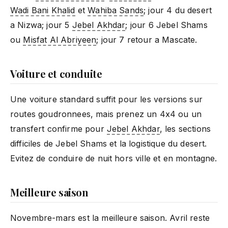
Wadi Bani Khalid
et
Wahiba Sands
; jour 4 du desert
a Nizwa; jour 5
Jebel Akhdar
; jour 6 Jebel Shams
ou
Misfat Al Abriyeen
; jour 7 retour a Mascate.
Voiture et conduite
Une voiture standard suffit pour les versions sur
routes goudronnees, mais prenez un 4x4 ou un
transfert confirme pour
Jebel Akhdar
, les sections
difficiles de Jebel Shams et la logistique du desert.
Evitez de conduire de nuit hors ville et en montagne.
Meilleure saison
Novembre-mars est la meilleure saison. Avril reste