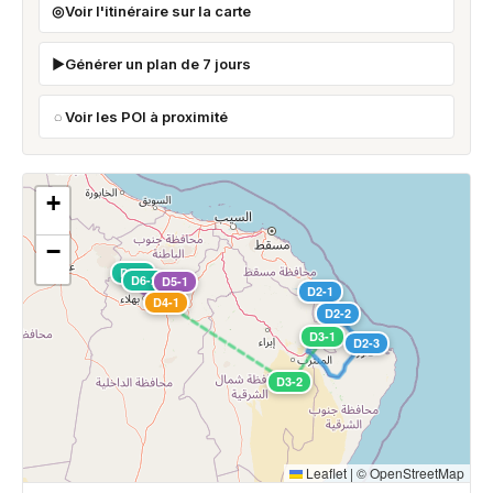
Voir l'itinéraire sur la carte
Générer un plan de 7 jours
Voir les POI à proximité
+
−
D6-1
D6-2
D5-1
D2-1
D4-1
D2-2
D3-1
D2-3
D3-2
Leaflet
|
©
OpenStreetMap