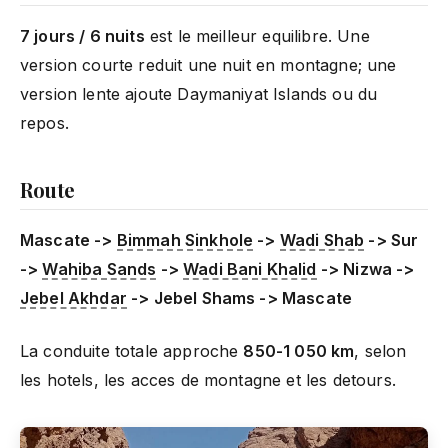
7 jours / 6 nuits
est le meilleur equilibre. Une
version courte reduit une nuit en montagne; une
version lente ajoute Daymaniyat Islands ou du
repos.
Route
Mascate ->
Bimmah Sinkhole
->
Wadi Shab
-> Sur
->
Wahiba Sands
->
Wadi Bani Khalid
-> Nizwa ->
Jebel Akhdar
-> Jebel Shams -> Mascate
La conduite totale approche
850-1 050 km
, selon
les hotels, les acces de montagne et les detours.