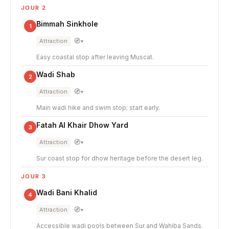
JOUR 2
Bimmah Sinkhole
1
🧭
Attraction
▾
Easy coastal stop after leaving Muscat.
Wadi Shab
2
🧭
Attraction
▾
Main wadi hike and swim stop; start early.
Fatah Al Khair Dhow Yard
3
🧭
Attraction
▾
Sur coast stop for dhow heritage before the desert leg.
JOUR 3
Wadi Bani Khalid
4
🧭
Attraction
▾
Accessible wadi pools between Sur and Wahiba Sands.