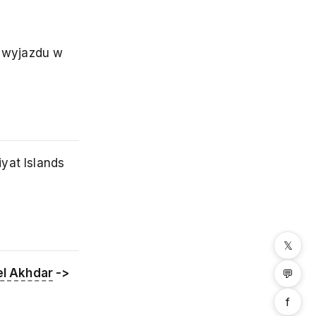
y wyjazdu w
yat Islands
𝕏
l Akhdar
->
💬
f