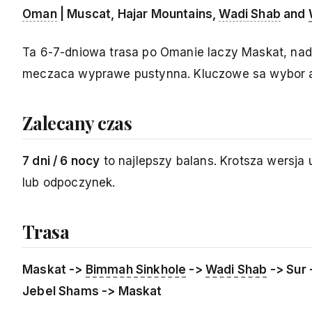
Oman
| Muscat, Hajar Mountains,
Wadi Shab
and
Ta 6-7-dniowa trasa po Omanie laczy Maskat, na
meczaca wyprawe pustynna. Kluczowe sa wybor auta
Zalecany czas
7 dni / 6 nocy
to najlepszy balans. Krotsza wersja
lub odpoczynek.
Trasa
Maskat ->
Bimmah Sinkhole
->
Wadi Shab
-> Sur
Jebel Shams -> Maskat