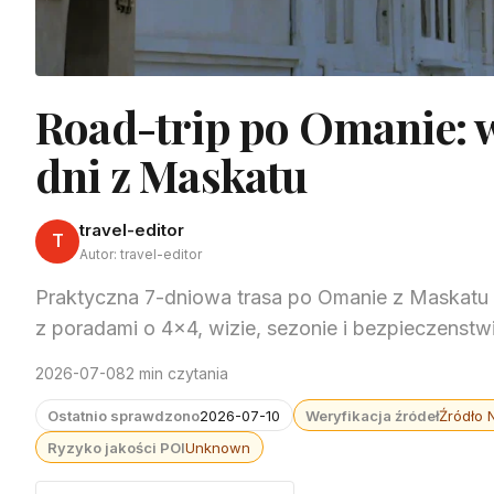
Road-trip po Omanie: wa
dni z Maskatu
travel-editor
T
Autor: travel-editor
Praktyczna 7-dniowa trasa po Omanie z Maskatu 
z poradami o 4x4, wizie, sezonie i bezpieczenstw
2026-07-08
2 min czytania
Ostatnio sprawdzono
2026-07-10
Weryfikacja źródeł
Źródło 
Ryzyko jakości POI
Unknown