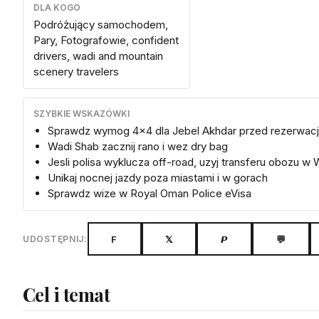
DLA KOGO
Podróżujący samochodem,
Pary, Fotografowie, confident
drivers, wadi and mountain
scenery travelers
SZYBKIE WSKAZÓWKI
Sprawdz wymog 4x4 dla Jebel Akhdar przed rezerwac
Wadi Shab zacznij rano i wez dry bag
Jesli polisa wyklucza off-road, uzyj transferu obozu w
Unikaj nocnej jazdy poza miastami i w gorach
Sprawdz wize w Royal Oman Police eVisa
F
𝕏
𝙋
💬
UDOSTĘPNIJ:
Cel i temat