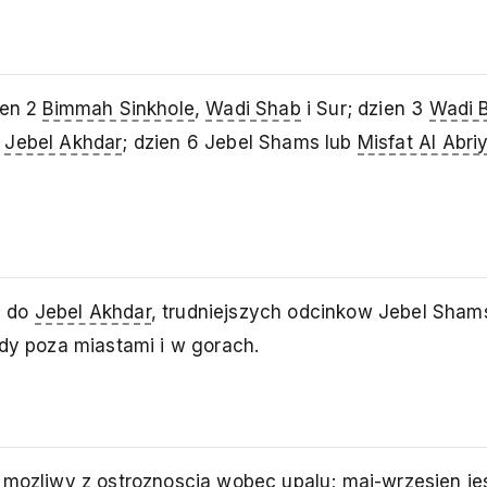
ien 2
Bimmah Sinkhole
,
Wadi Shab
i Sur; dzien 3
Wadi B
5
Jebel Akhdar
; dzien 6 Jebel Shams lub
Misfat Al Abri
; do
Jebel Akhdar
, trudniejszych odcinkow Jebel Shams
zdy poza miastami i w gorach.
 mozliwy z ostroznoscia wobec upalu; maj-wrzesien je