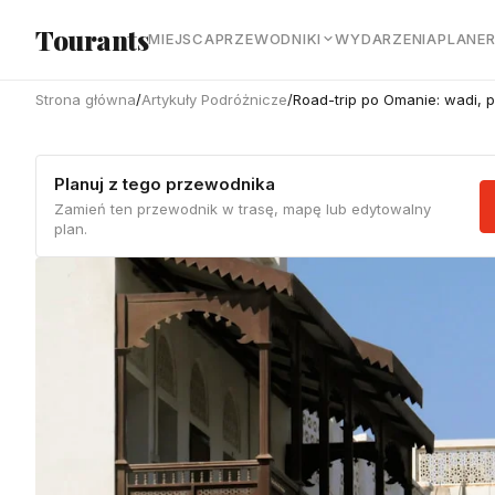
Przejdź do głównej treści
Tourants
MIEJSCA
PRZEWODNIKI
WYDARZENIA
PLANE
Strona główna
/
Artykuły Podróżnicze
/
Road-trip po Omanie: wadi, p
Planuj z tego przewodnika
Zamień ten przewodnik w trasę, mapę lub edytowalny
plan.