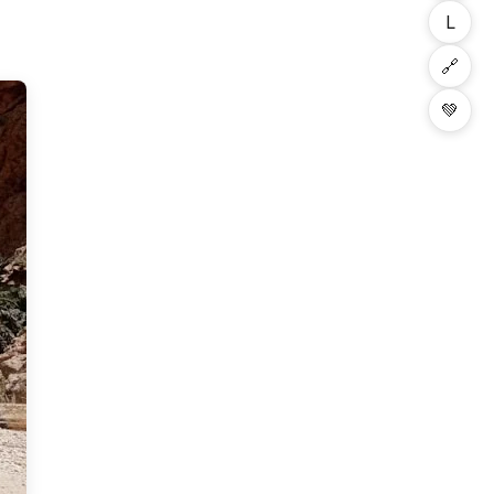
L
🔗
💚