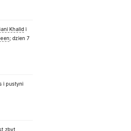
ani Khalid
i
yeen
; dzien 7
 i pustyni
st zbyt