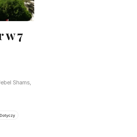
r w 7
Jebel Shams,
 Dotyczy