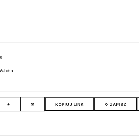
ja
 Wahiba
✈
✉
KOPIUJ LINK
♡ ZAPISZ