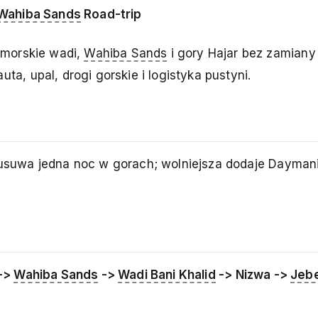
Wahiba Sands
Road-trip
dmorskie wadi,
Wahiba Sands
i gory Hajar bez zamian
, upal, drogi gorskie i logistyka pustyni.
 usuwa jedna noc w gorach; wolniejsza dodaje Daymani
 ->
Wahiba Sands
->
Wadi Bani Khalid
-> Nizwa ->
Jebe