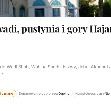
di, pustynia i gory Haja
do Wadi Shab, Wahiba Sands, Nizwy, Jebel Akhdar i 
ie.
Nieznane
Dopasowanie odbiorców
Ogólne
Kompletność trasy
Nie