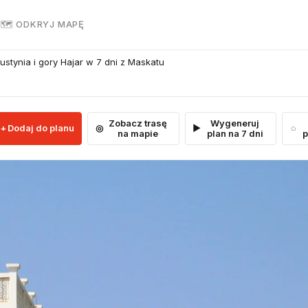
R
🗺 ODKRYJ MAPĘ
ustynia i gory Hajar w 7 dni z Maskatu
Zobacz trasę
Wygeneruj
Dodaj do planu
na mapie
plan na 7 dni
p