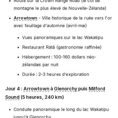
Route sur la Crown Range Road (le col de
montagne le plus élevé de Nouvelle-Zélande)
Arrowtown
- Ville historique de la ruée vers l'or
avec feuillage d'automne (avril-mai)
Vues panoramiques sur le lac Wakatipu
Restaurant Rátā (gastronomie raffinée)
Hébergement : 100-160 dollars néo-
zélandais par nuit
Durée : 2-3 heures d'exploration
Jour 4 :
Arrowtown
à
Glenorchy
puis
Milford
Sound
(5 heures, 240 km)
Conduite panoramique le long du lac Wakatipu
jusqu'à
Glenorchy