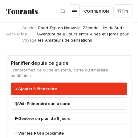
Aller au contenu principal
Tourants
CONNEXION
🇫🇷 fr
Articles
Road Trip en Nouvelle-Zélande - Île du Sud :
Accueil
/
de
/
Aventure de 8 Jours entre Alpes et Fjords pour
Voyage
les Amateurs de Sensations
Planifier depuis ce guide
Transformez ce guide en route, carte ou itinéraire
modifiable.
Ajouter à l'itinéraire
Voir l'itinéraire sur la carte
Générer un plan de 8 jours
Voir les POI à proximité