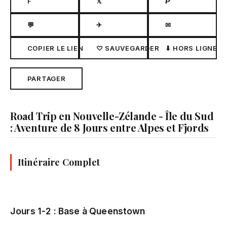
F
𝕏
𝙋
💬
✈
✉
COPIER LE LIEN
♡ SAUVEGARDER
⬇ HORS LIGNE
PARTAGER
Road Trip en Nouvelle-Zélande - Île du Sud
: Aventure de 8 Jours entre Alpes et Fjords
Itinéraire Complet
Jours 1-2 : Base à Queenstown